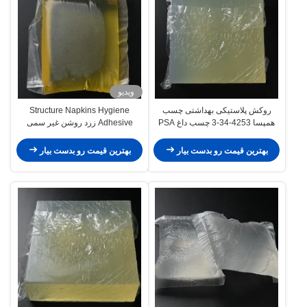
ویدیو
روکش پلاستیکی بهداشتی چسب
Structure Napkins Hygiene
همپسا 4253-34-3 چسب داغ PSA
Adhesive زرد روشن غیر سمی
پایداری حرارتی
بهترین قیمت رو بدست بیار
بهترین قیمت رو بدست بیار