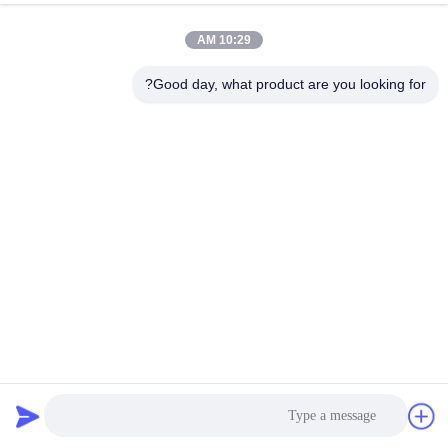
10:29 AM
بلوک چسب حساس به فشار چسب
چسب طبی چسب زینک اکساید داغ
داغ طبی با دمای پایین
داغ حساس به فشار
Good day, what product are you looking for?
بهترین قیمت رو بدست بیار
بهترین قیمت رو بدست بیار
بدون تحریک پوست، چسب حرارتی
چسب ذوب داغ اکسید روی برای
طبی، چسب حساس به فشار قابل
چسب چسب حساس به فشار
جابجایی
بهترین قیمت رو بدست بیار
بهترین قیمت رو بدست بیار