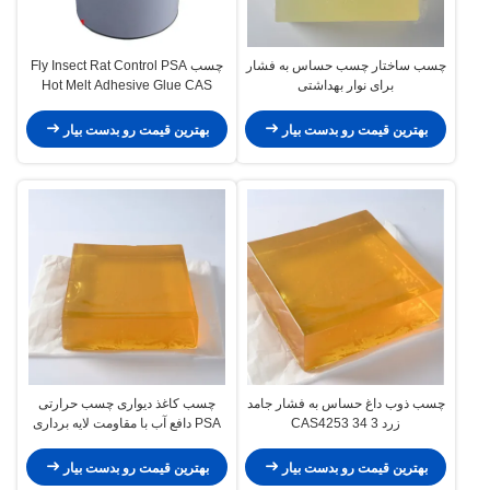
چسب ساختار چسب حساس به فشار
چسب Fly Insect Rat Control PSA
برای نوار بهداشتی
Hot Melt Adhesive Glue CAS
No.4253-34-3
بهترین قیمت رو بدست بیار
بهترین قیمت رو بدست بیار
چسب ذوب داغ حساس به فشار جامد
چسب کاغذ دیواری چسب حرارتی
زرد CAS4253 34 3
PSA دافع آب با مقاومت لایه برداری
بالا
بهترین قیمت رو بدست بیار
بهترین قیمت رو بدست بیار