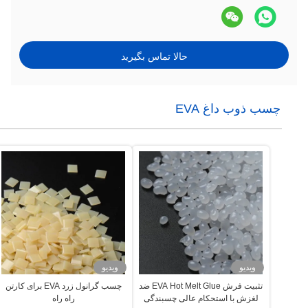
حالا تماس بگیرید
چسب ذوب داغ EVA
ویدیو
ویدیو
تثبیت فرش EVA Hot Melt Glue ضد
چسب گرانول زرد EVA برای کارتن
لغزش با استحکام عالی چسبندگی
راه راه