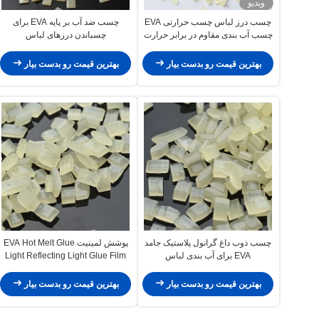
ویدیو
چسب درز لباس چسب حرارتی EVA
چسب ضد آب بر پایه EVA برای
چسب آب بندی مقاوم در برابر حرارت
چسباندن درزهای لباس
برای لباس محافظ
بهترین قیمت رو بدست بیار
بهترین قیمت رو بدست بیار
چسب ذوب داغ گرانول پلاستیک جامد
پوشش لمینیت EVA Hot Melt Glue
EVA برای آب بندی لباس
Light Reflecting Light Glue Film
Material 7085 85 0
بهترین قیمت رو بدست بیار
بهترین قیمت رو بدست بیار