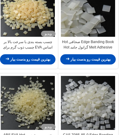
ویدیو
Edge Banding Book صحافی Hot
چسب بسته بندی با سرعت بالا بر
Melt Adhesive گرانول جامد Hot
اساس EVA چسب ذوب گرم برای
Melt Adhesive EVA
جعبه های کارتن
بهترین قیمت رو بدست بیار
بهترین قیمت رو بدست بیار
ویدیو
CAS 7085-85-0 Edge Banding
چسب پی وی سی ABS EVA Hot