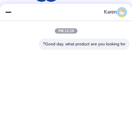
Karen
شبکه های اجتماعی
12:19 PM
Good day, what product are you looking for?
تماس سریع
تلفن
+86-18912490312
نامه الکترونیکی
karenyang@wxszzd.com
آدرس
اتاق 701-702، شماره 16 جاده Huayun، منطقه توسعه اقتصادی
و فناوری، Wuxi
حریم خصوصی
|
نقشه سایت