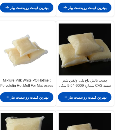
کامپوزیت
فشار
بهترین قیمت رو بدست بیار
بهترین قیمت رو بدست بیار
چسب بالش داغ پلی اولفین شیر
Mixture Milk White PO Hotmelt
سفید CAS شماره 9009-54-5 شکل
Polyolefin Hot Melt For Matresses
بلوک
مبل
بهترین قیمت رو بدست بیار
بهترین قیمت رو بدست بیار