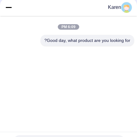
Karen
شبکه های اجتماعی
6:09 PM
Good day, what product are you looking for?
تماس سریع
تلفن
+86-18912490312
نامه الکترونیکی
karenyang@wxszzd.com
آدرس
اتاق 701-702، شماره 16 جاده Huayun، منطقه توسعه اقتصادی
و فناوری، Wuxi
حریم خصوصی
|
نقشه سایت