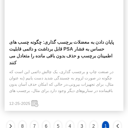
پایان دادن به معضلات برچسب گذاری: چگونه چسب های
حساس به فشار PSA قابل برداشت و دائمی قابلیت
اطمینان برچسب و حذف بدون باقی مانده را متعادل می
کنند
در صنعت چاپ و برچسب گذاری، یک چالش دائمی این است که
چگونه در صورت لزوم به چسبندگی شدید دست یابیم (به عنوان
مثال، برای تجهیزات بیرونی،در حالی که امکان حذف آسان بدون
باقیمانده در سناریوهای دیگر وجود دارد.برای مثال، برچسب های
قیمت خرده فروشی، برچسب های دارایی اجاره ای).یا باعث جدا
شدن برچسب و از دست دا...
12-25-2025
8
7
6
5
4
3
2
1