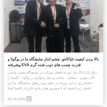
بالا بردن کیفیت تاپاکانتو: چشم انداز نمایشگاه ما در بوگوتا و
قدرت چسب های ذوب شده گرم EVA پیشرفته
ديلاز 12 تا 15 مه، تيم ما افتخار شرکت در نمایشگاه معتبر ماشين
آلات چوبي ، مبلمان ، ساخت و ساز و لوازم در بوگوتا ، کلمبيا را
داشتانرژی در این رویداد بی نظیر بوددر طول نمايشگاه، ما اين
افتخار رو داشتيم که با مشتري هاي زيادي خارج از کلمبيا آشنا
بشيم، از جملهشیلی، هندوراس، ونزوئلا، آرژانتین و فراتر از آ...
05-19-2026