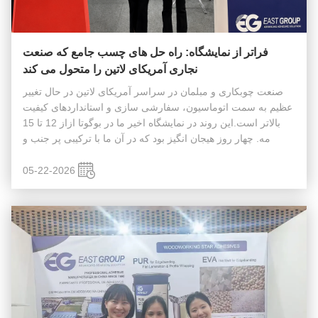
فراتر از نمایشگاه: راه حل های چسب جامع که صنعت
نجاری آمریکای لاتین را متحول می کند
صنعت چوبکاری و مبلمان در سراسر آمریکای لاتین در حال تغییر
عظیم به سمت اتوماسیون، سفارشی سازی و استانداردهای کیفیت
بالاتر است.این روند در نمایشگاه اخیر ما در بوگوتا ازاز 12 تا 15
مه. چهار روز هیجان انگیز بود که در آن ما با ترکیبی پر جنب و
جوشکارخانه ها و توزیع کنندگان محصولات نهاییما از ملاقات با
بسی...
05-22-2026