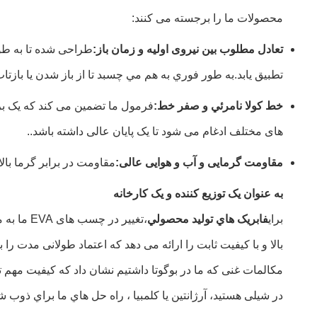
محصولات ما را برجسته می کنند:
تعادل مطلوب بین نیروی اولیه و زمان باز:
تطبیق یابد.به طور فوري به هم مي چسبد تا از باز شدن يا بازتاب گيتار جلوگ
خط کولا نامرئي و صفر خط:
فرمول ما تضمین می کند که یک برن
های مختلف ادغام می شود تا یک پایان عالی داشته باشد..
مقاومت گرمایی و آب و هوایی عالی:
مقاومت در برابر گرما بال
به عنوان یک توزیع کننده و یک کارخانه
برای
فابريک هاي توليد محصولي
،تغییر در چسب های EVA ما به معنای زمان بیکار کمتر، کاهش ضایعات و کاهش چشمگیری در شکایات مشتریان است.
بالا و با کیفیت ثابت را ارائه می دهد که اعتماد طولانی مدت را 
مکالمات غنی که ما در بوگوتا داشتیم نشان داد که کیفیت مهم تر
در شیلی هستید، آرژانتين يا کلمبيا ، راه حل هاي ما براي ذوب شدن گرم EVA براي ارتقاء تجا