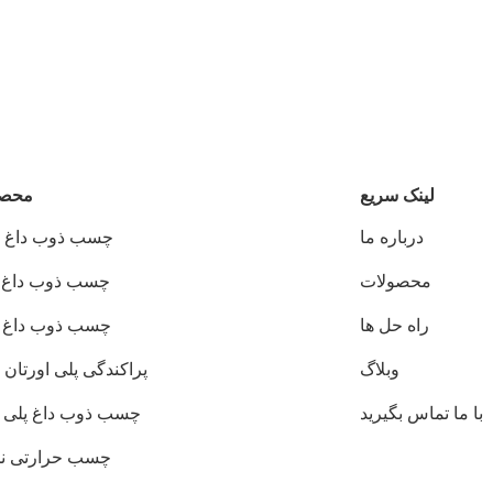
لینک سریع
محصو
درباره ما
چسب ذوب داغ PUR
محصولات
چسب ذوب داغ EVA
راه حل ها
چسب ذوب داغ PSA
وبلاگ
پراکندگی پلی اورتان PUD
با ما تماس بگیرید
چسب ذوب داغ پلی ا
چسب حرارتی ن