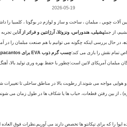
2026-05-19
 آلات چوبي ، مبلمان ، ساخت و ساز و لوازم در بوگوتا ، کلمبيا را داش
شيم، از جمله
شیلی، هندوراس، ونزوئلا، آرژانتین و فراتر از آن
اين تجربه 
ه
، در حال بررسی اینکه چگونه می توانیم با هم صنعت مبلمان را در آمر
اص تمام نقش را بازی می کند:
چسب گرم ذوب EVA برای tapacantos
ن مبلمان آمریکای لاتین است:چطور با حفظ بهره وری تولید بالا، آهنگ
 و هوایی مواجه می شوند.از رطوبت بالا در مناطق ساحلی تا تغییرات 
ه) ، از بین رفتن قطعات، حباب ها یا شکاف ها در طول زمان می شوند.
 ایوا را که برای تپکانتو ها تخصص دارند می آوریم.نظرات فوق العاده