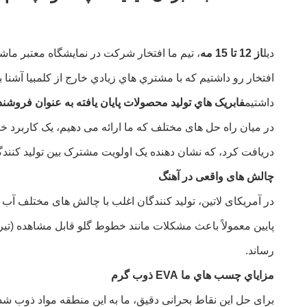
ديل
از 12 تا 15 مه
، تيم ما افتخار شرکت در نمایشگاه معتبر ماشين
افتخار رو داشتيم که با مشتري هاي زيادي خارج از کلمبيا آشنا ب
داشتيم
فابريک هاي توليد محصولات پايان يافته به عنوان فروشند
در میان راه حل های مختلف که ما ارائه می دهیم، یک کاربرد خ
دریافت کرد، که نشان دهنده یک اولویت مشترک بین تولید کنندگا
چالش های واقعی در آهنگ
در آمریکای لاتین، تولید کنندگان اغلب با چالش های مختلف آب
پایین معمولاً باعث مشکلات مانند خطوط گلو قابل مشاهده (تیر
رساند.
مزاياي چسب هاي ما EVA ذوب گرم
برای حل این نقاط بحرانی دقیق، ما به این منطقه مواد ذوب شده