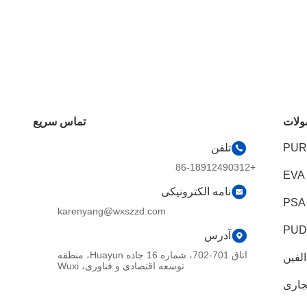
لات
تماس سریع
تلفن
+86-18912490312
نامه الکترونیکی
karenyang@wxszzd.com
آدرس
اتاق 701-702، شماره 16 جاده Huayun، منطقه
لفین
توسعه اقتصادی و فناوری، Wuxi
جاری