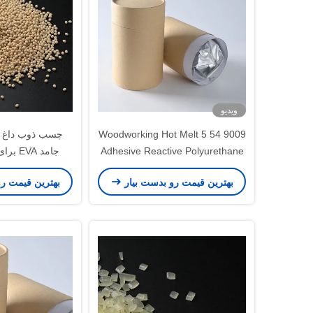
ویدیو
9009 54 5 Woodworking Hot Melt
چسب ذوب داغ مب
Adhesive Reactive Polyurethane
جامد EVA برای نجاری لبه‌بندی
Hot Melt Adhesive
بهترین قیمت رو بدست بیار
بهترین قیمت ر