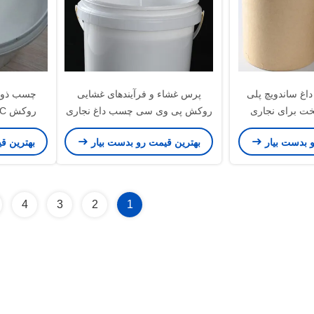
غ ساندویچ پلی
پرس غشاء و فرآیندهای غشایی
چسب ذوب 
تخت برای نجاری
روکش پی وی سی چسب داغ نجاری
پراکندگی پلی اورتان بر پایه آب
و بدست بیار
بهترین قیمت رو بدست بیار
بهترین ق
4
3
2
1