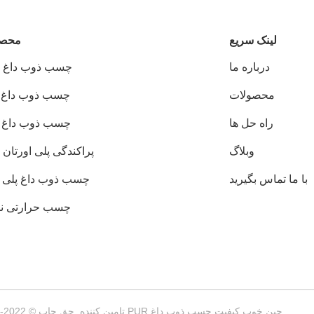
لینک سریع
محصو
درباره ما
چسب ذوب داغ PUR
محصولات
چسب ذوب داغ EVA
راه حل ها
چسب ذوب داغ PSA
وبلاگ
پراکندگی پلی اورتان PUD
با ما تماس بگیرید
چسب ذوب داغ پلی ا
چسب حرارتی ن
چین خوب کیفیت چسب ذوب داغ PUR تامین کننده. حق چاپ © 2022-2026 Wuxi East Group Trading Co.,Ltd . همه حقوق محفوظ است