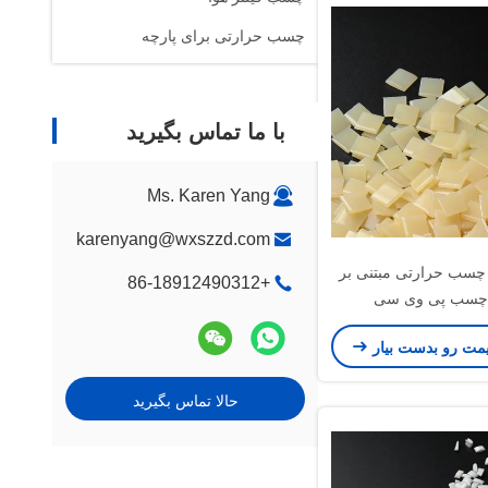
چسب حرارتی برای پارچه
با ما تماس بگیرید
Ms. Karen Yang
karenyang@wxszzd.com
ه چسب حرارتی مبتنی بر
+86-18912490312
یمت رو بدست بیار
حالا تماس بگیرید