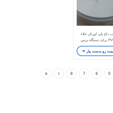
داغ پلی اورتان خلاء
روکش PVC برای دستگاه پرس
غشایی
یمت رو بدست بیار
8
7
6
5