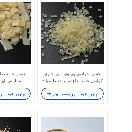
چسب حرارتی پی وی سی نجاری
چسب چسب داغ ن
گرانول چسب داغ ذوب شده لبه باند
عملیاتی پایین 7085-85
بهترین قیمت رو بدست بیار
بهترین قیمت ر