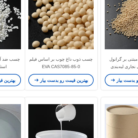
تنی بر گرانول
چسب ذوب داغ چوب بر اساس فیلم
چسب ضد آب 
EVA CAS7085-85-0
استا
و بدست بیار
بهترین قیمت رو بدست بیار
بهترین ق