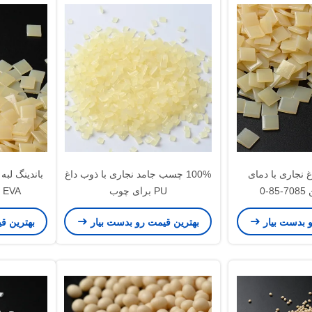
جاری با دمای
100% چسب جامد نجاری با ذوب داغ
باندینگ لب
-0
PU برای چوب
EVA چسب پی وی سی
و بدست بیار
بهترین قیمت رو بدست بیار
بهترین ق