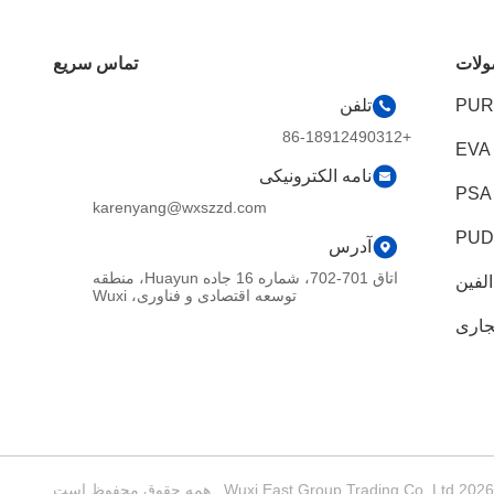
لات
تماس سریع
تلفن
+86-18912490312
نامه الکترونیکی
karenyang@wxszzd.com
آدرس
اتاق 701-702، شماره 16 جاده Huayun، منطقه
لفین
توسعه اقتصادی و فناوری، Wuxi
جاری