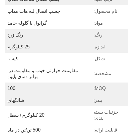
نام محصول:
چسب اتصال لبه هات مذاب
مواد:
گرانول یا گلوله جامد
رنگ:
رنگ زرد
اندازه:
25 کیلوگرم
شکل:
کیسه
مقاومت حرارتی خوب و مقاومت در 
مشخصه:
برابر دمای پایین
100
MOQ:
بندر:
شانگهای
جزئیات بسته
20 کیلوگرم / سطل
بندی:
قابلیت ارائه:
500 تن/تن در ماه