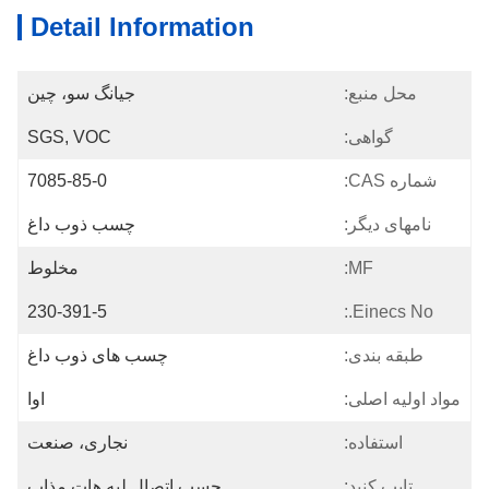
Detail Information
محل منبع:
جیانگ سو، چین
گواهی:
SGS, VOC
شماره CAS:
7085-85-0
نامهای دیگر:
چسب ذوب داغ
MF:
مخلوط
230-391-5
Einecs No.:
طبقه بندی:
چسب های ذوب داغ
مواد اولیه اصلی:
اوا
استفاده:
نجاری، صنعت
تایپ کنید:
چسب اتصال لبه هات مذاب