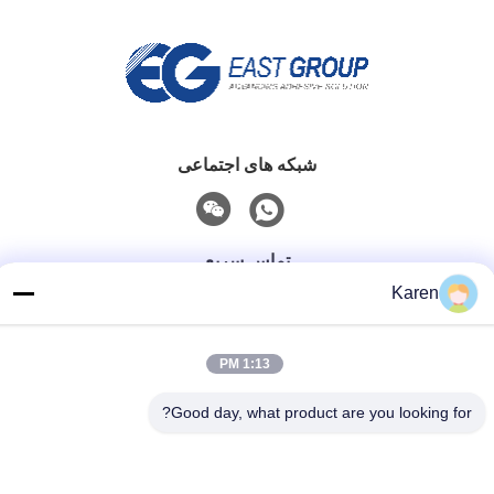
شبکه های اجتماعی
تماس سریع
Karen
تلفن
+86-18912490312
1:13 PM
نامه الکترونیکی
Good day, what product are you looking for?
karenyang@wxszzd.com
آدرس
اتاق 701-702، شماره 16 جاده Huayun، منطقه توسعه اقتصادی