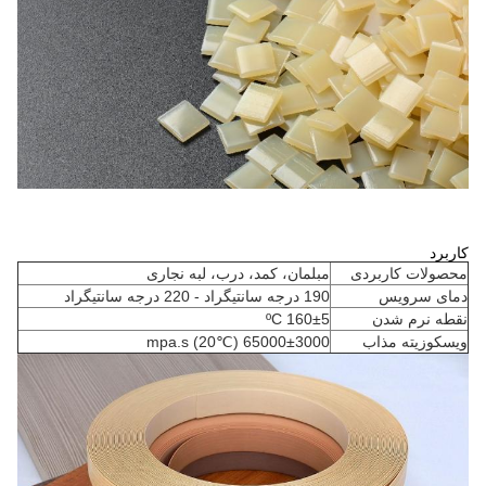
کاربرد
محصولات کاربردی
مبلمان، کمد، درب، لبه نجاری
دمای سرویس
190 درجه سانتیگراد - 220 درجه سانتیگراد
نقطه نرم شدن
160±5 ºC
ویسکوزیته مذاب
65000±3000 mpa.s (20℃)