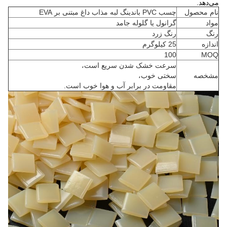
می‌دهد.
نام محصول
چسب PVC باندینگ لبه مذاب داغ مبتنی بر EVA
مواد
گرانول یا گلوله جامد
رنگ
رنگ زرد
اندازه
25 کیلوگرم
100
MOQ
سرعت خشک شدن سریع است،
مشخصه
سختی خوب،
مقاومت در برابر آب و هوا خوب است.