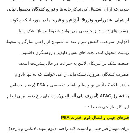
شدیم که از آن استقبال کردند.
کارخانه ها و توزیع کنندگان محصول نهایی
از شیلی، هندوراس، ونزوئلا، آرژانتین و غیره
. ما در مورد اینکه چگونه
چسب های ذوب داغ تخصصی می توانند خطوط مونتاژ تشک را با
افزایش سرعت، کاهش سر و صدا و اطمینان از راحتی سازگار با محیط
زیست متحول کنند، بحث های بسیار دلپذیر و روشنگری داشتیم.
صنعت تشک در آمریکای لاتین به سرعت در حال پیشرفت است.
مصرف کنندگان امروزی تشک هایی را می خواهند که نه تنها بادوام
باشند بلکه کاملاً بی بو و سالم باشند. تخصصی ما
PSA (چسب حساس
به فشار)
و
APAO (آمورف پلی آلفا الفین)
ذوب های داغ دقیقا برای انجام
این کار طراحی شده اند.
فنرهای جیبی و اتصال فوم: قدرت PSA
برای مونتاژ فنر جیبی و لمینیت لایه راحتی (فوم پیوند، لاتکس و پارچه)،