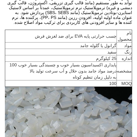
تواند به طور مستقیم (مانند قالب گیری تزریقی، اکستروژن، قالب گیری
دمشی و غیره) ترموپلاستیک نرم ترموپلاستیک، عمدتاً بر اساس لاستیک
استایرن-بوتادین ترموپلاستیک (مانند SBS، SEBS) پردازش شود. به
عنوان ماده اولیه اولیه، افزودن رزین (مانند PP، PS)، پرکننده ها، نرم
کننده ها و سایر افزودنی های کاربردی برای ترکیب مواد اصلاح شده.
نام
چسب حرارتی پایه EVA برای ضد لغزش فرش
محصول
مواد
گرانول یا گلوله جامد
رنگ
سفید
اندازه
25 کیلوگرم
پایداری اکسیداسیون بسیار خوب و چسبندگی بسیار خوب 100
مشخصه
درصد مواد جامد بدون حلال و آب سرعت تولید بالا
به دلیل زمان تنظیم کوتاه
100
MOQ