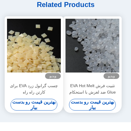
Related Products
ویدیو
ویدیو
تثبیت فرش EVA Hot Melt
چسب گرانول زرد EVA برای
Glue ضد لغزش با استحکام
کارتن راه راه
عالی چسبندگی گلوله دانه
بهترین قیمت رو بدست
بهترین قیمت رو بدست
بیار
بیار