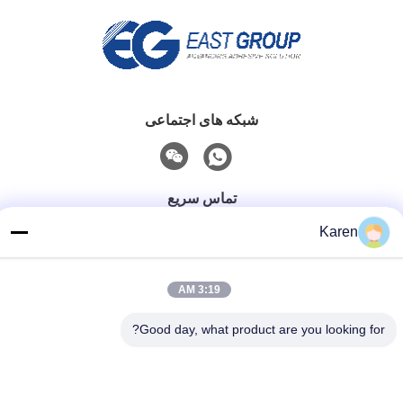
شبکه های اجتماعی
تماس سریع
Karen
تلفن
+86-18912490312
3:19 AM
نامه الکترونیکی
karenyang@wxszzd.com
Good day, what product are you looking for?
آدرس
اتاق 701-702، شماره 16 جاده Huayun، منطقه توسعه اقتصادی
و فناوری، Wuxi