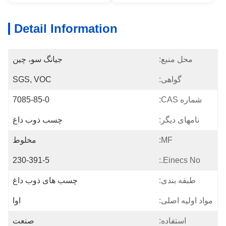
Detail Information
محل منبع:
جیانگ سو، چین
گواهی:
SGS, VOC
شماره CAS:
7085-85-0
نامهای دیگر:
چسب ذوب داغ
MF:
مخلوط
230-391-5
Einecs No.:
طبقه بندی:
چسب های ذوب داغ
مواد اولیه اصلی:
اوا
استفاده:
صنعت