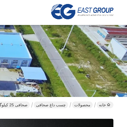
خانه
محصولات
چسب داغ صحافی
صحافی 25 کیلوگرمی چسب داغ چسب داغ صحافی کتاب 9009-54-5