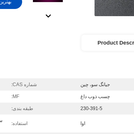
بهترین
Product Descr
جیانگ سو، چین
شماره CAS:
چسب ذوب داغ
MF:
230-391-5
طبقه بندی:
اوا
استفاده: