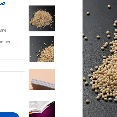
ame:
mber: