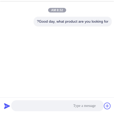
8:32 AM
Good day, what product are you looking for?
چسب چوب بر پایه آب PUD پلی اورتان پراکندگی غشاء پی وی
سی وکیوم سه بعدی
پراکندگی پلی اورتان PUD
2025-06-06
370 نظرات