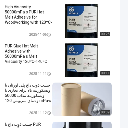
High Viscosity
50000mPa·s PUR Hot
Melt Adhesive for
Woodworking with 120ºC-
140ºC Service
Temperature and 78 ± 5
چسب حرارتی نجاری
00:25
2025-11-06
ºC Softening Point
PUR Glue Hot Melt
Adhesive with
50000mPa·s Melt
Viscosity 120ºC-140ºC
Service Temperature and
78 ± 5 ºC Softening Point
چسب حرارتی نجاری
00:11
2025-11-11
چسب ذوب داغ پلی اورتان با
ویسکوزیته بالا برای نجاری با
ویسکوزیته مذاب 50000
mPa·s و دمای سرویس 120
درجه سانتیگراد تا 140 درجه
سانتیگراد
چسب حرارتی نجاری
00:09
2025-11-12
PUR چسب ذوب داغ با