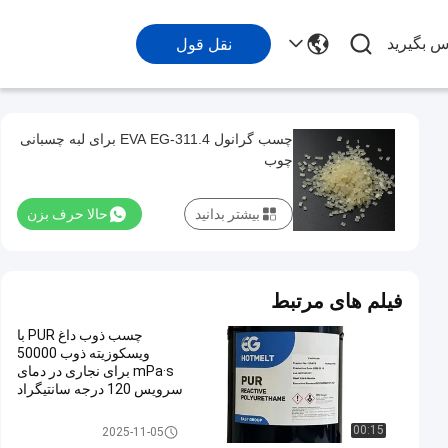
اس بگیرید
نقل قول
چسب گرانول EVA EG-311.4 برای لبه چسبانی
چوب
بیشتر بدانید
حالا حرف بزن
فیلم های مرتبط
چسب ذوب داغ PUR با
ویسکوزیته ذوب 50000
mPa·s برای نجاری در دمای
سرویس 120 درجه سانتیگراد
تا 140 درجه سانتیگراد و
نقطه نرمی 78 ± 5 درجه
چسب حرارتی نجاری
00:15
2025-11-05
سانتیگراد