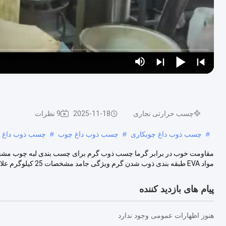
چسب حرارتی نجاری
2025-11-18
9 نظرات
#
چسب ذوب داغ چوبکاری
#
چسب ذوب داغ چوب
#
چسب ذوب داغ چو
مواد EVA طبقه بندی ذوب شدن گرم ویژگی جامد مشخصات 25 کیلوگرم علامت تجاری EG منش...
پیام های بازدید کننده
هنوز اظهارات عمومی وجود ندارد