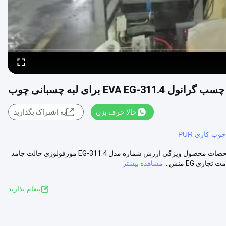
چسب گرانول EVA EG-311.4 برای لبه چسبانی چوب
حالا حرف بزن
به اشتراک بگذارید
ب کاری PUR
مقاومت خوب در برابر گرما چسب ذوب گرم برای چسب بندی لبه چوب مشخصات محصول ویژگی ارزش شماره مدل EG-311.4 مورفولوژی حالت جامد
مشاهده بیشتر
پيغام بذاريد