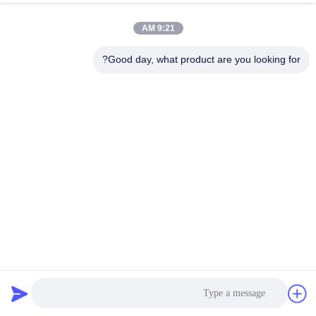
9:21 AM
Good day, what product are you looking for?
چسب ذوب داغ پلی اورتان با ویسکوزیته بالا برای نجاری با
ویسکوزیته مذاب 50000 mPa·s و دمای سرویس 120 درجه
سانتیگراد تا 140 درجه سانتیگراد
چسب حرارتی نجاری
2025-11-12
5 نظرات