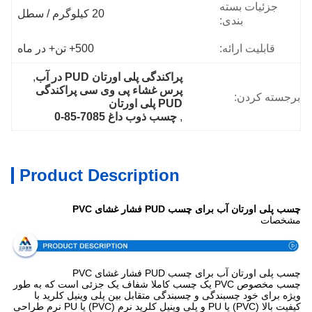
جزئیات بسته
20 کیلوگرم / سطل
بندی:
قابلیت ارائه:
500+ تن+ در ماه
پراکندگی پلی اورتان PUD در آب
, 
پرس غشاء پی وی سی پراکندگی 
برجسته کردن:
PUD پلی اورتان
, 
چسب ذوب داغ 7085-85-0
Product Description
چسب پلی اورتان آب برای چسب PUD فشار غشای PVC
مشخصات
چسب پلی اورتان آب برای چسب PUD فشار غشای PVC
چسب مخصوص PVC یک چسب کاملا شفاف یک جزئی است که به طور
ویژه برای خود چسبندگی و چسبندگی متقابل بین پلی وینیل کلرید با
کیفیت بالا (PVC) یا PU و پلی وینیل کلرید نرم (PVC) یا PU نرم طراحی