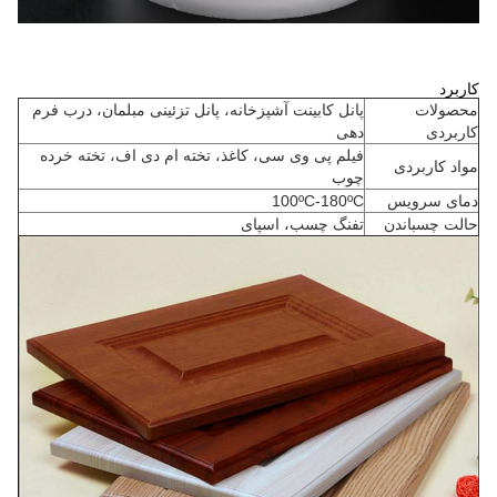
کاربرد
محصولات
پانل کابینت آشپزخانه، پانل تزئینی مبلمان، درب فرم
کاربردی
دهی
فیلم پی وی سی، کاغذ، تخته ام دی اف، تخته خرده
مواد کاربردی
چوب
دمای سرویس
100ºC-180ºC
حالت چسباندن
تفنگ چسب، اسپای