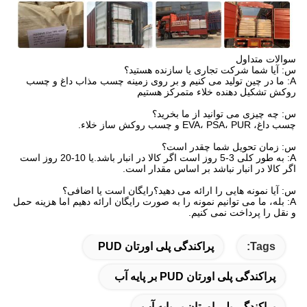
سوالات متداول
س: آیا شما شرکت تجاری یا سازنده هستید؟
A: ما در چین تولید می کنیم و بر روی زمینه چسب مذاب داغ و چسب
روکش تشکیل دهنده خلاء متمرکز هستیم
س: چه چیزی می توانید از ما بخرید؟
چسب داغ، EVA، PSA، PUR و چسب روکش ساز خلاء.
س: زمان تحویل شما چقدر است؟
A: به طور کلی 3-5 روز است اگر کالا در انبار باشد.یا 10-20 روز است
اگر کالا در انبار نباشد بر اساس مقدار است.
س: آیا نمونه هایی را ارائه می دهید؟رایگان است یا اضافی؟
A: بله، ما می توانیم نمونه را به صورت رایگان ارائه دهیم اما هزینه حمل
و نقل را پرداخت نمی کنیم.
Tags:
پراکندگی پلی اورتان PUD
پراکندگی پلی اورتان PUD بر پایه آب
پراکندگی پلی اورتان بر پایه آب