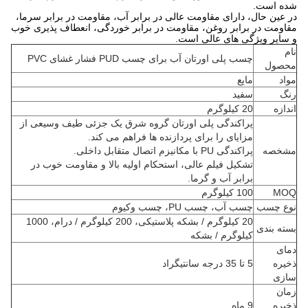
شده است.
در عین حال، دارای مقاومت عالی در برابر آب، مقاومت در برابر سرما،
مقاومت در برابر روغن، مقاومت در برابر خوردگی، انعطاف پذیری خوب
و سایر ویژگی های عالی است.
نام
چسب پلی اورتان آب برای چسب PUD فشار غشای PVC
محصول
مواد
مایع
رنگ
سفید
اندازه
20 کیلوگرم
پراکندگی پلی اورتان گروه شرق یک جزئی طیف وسیعی از
مزایای را برای پردازنده ها فراهم می کند.
مشخصه
پراکندگی PU با مکانیزم اتصال متقابل داخلی.
تشکیل فیلم عالی، استحکام اولیه بالا و مقاومت خوب در
برابر آب و گرما.
MOQ
100 کیلوگرم
نوع چسب
چسب آب، چسب PU، چسب وکیوم
20 کیلوگرم / بشکه پلاستیکی، 200 کیلوگرم / درام، 1000
بسته بندی
کیلوگرم / بشکه
دمای
ذخیره
5 تا 35 درجه سانتیگراد
سازی
زمان
ذخیره
9 ماه