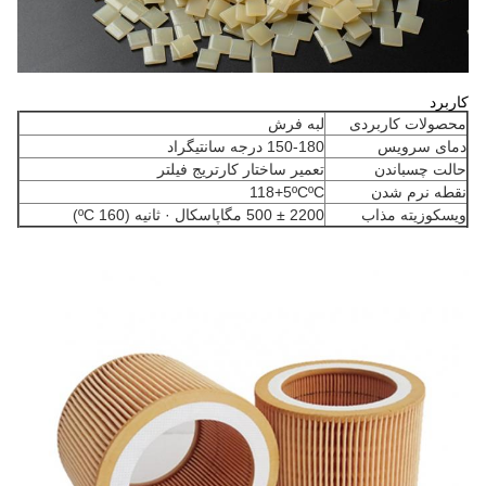
کاربرد
محصولات کاربردی
لبه فرش
دمای سرویس
150-180 درجه سانتیگراد
حالت چسباندن
تعمیر ساختار کارتریج فیلتر
نقطه نرم شدن
118+5ºCºC
ویسکوزیته مذاب
2200 ± 500 مگاپاسکال · ثانیه (160 ºC)