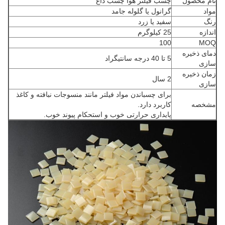
نام محصول
چسب فیلتر هوا چسب داغ
مواد
گرانول یا گلوله جامد
رنگ
سفید یا زرد
اندازه
25 کیلوگرم
100
MOQ
دمای ذخیره
5 تا 40 درجه سانتیگراد
سازی
زمان ذخیره
2 سال
سازی
برای چسباندن مواد فیلتر مانند منسوجات نبافته و کاغذ
مشخصه
کاربرد دارد.
پایداری حرارتی خوب و استحکام پیوند خوب.