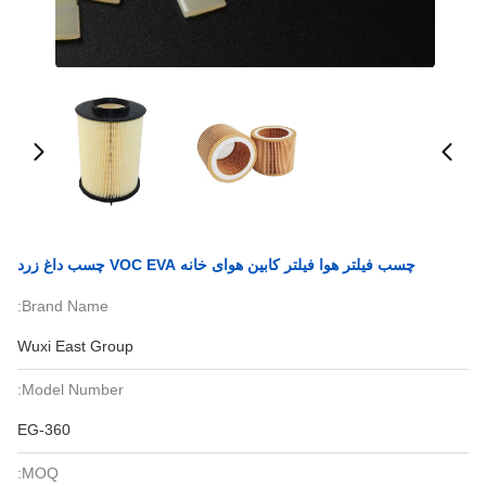
چسب فیلتر هوا فیلتر کابین هوای خانه VOC EVA چسب داغ زرد
Brand Name:
Wuxi East Group
Model Number:
EG-360
MOQ: