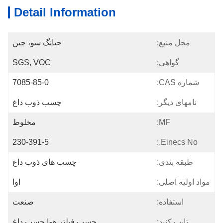
Detail Information
محل منبع:
جیانگ سو، چین
گواهی:
SGS, VOC
شماره CAS:
7085-85-0
نامهای دیگر:
چسب ذوب داغ
MF:
مخلوط
230-391-5
Einecs No.:
طبقه بندی:
چسب های ذوب داغ
مواد اولیه اصلی:
اوا
استفاده:
صنعت
تایپ کنید:
چسب فیلتر هوا چسب داغ