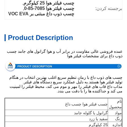
چسب فیلتر هوا 25 کیلوگرم
, 
برجسته کردن:
چسب فیلتر هوا 7085-85-0
, 
چسب ذوب داغ مبتنی بر VOC EVA
Product Description
عمده فروشی عالی مقاومت در برابر آب و هوا گرانول های جامد چسب
ذوب داغ برای مشخصات فیلتر هوا
چسب های ذوب داغ با زمان تنظیم سریع اغلب بهترین انتخاب در هنگام
تولید فیلتر هوا هستند.به دلیل عملکرد سریع دستگاه های فیلتر.
مذاب داغ قاب های فیلتر را مهر و موم می کند، محیط فیلتر را لمینیت
می کند و جداکننده ها را با دقت می بندد.
نام
چسب فیلتر هوا چسب داغ
محصول
مواد
گرانول یا گلوله جامد
رنگ
سفید یا زرد
اندازه
25 کیلوگرم