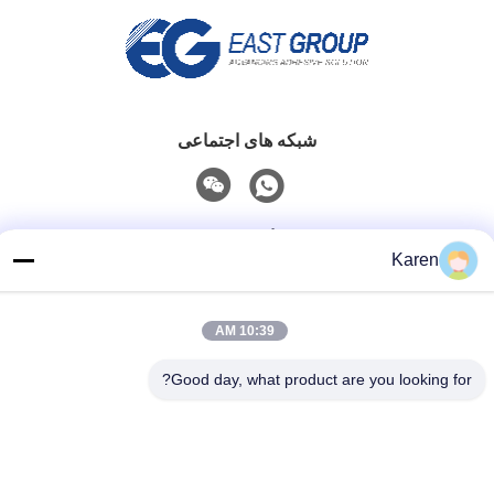
شبکه های اجتماعی
تماس سریع
Karen
تلفن
+86-18912490312
10:39 AM
نامه الکترونیکی
Good day, what product are you looking for?
karenyang@wxszzd.com
آدرس
اتاق 701-702، شماره 16 جاده Huayun، منطقه توسعه اقتصادی
و فناوری، Wuxi