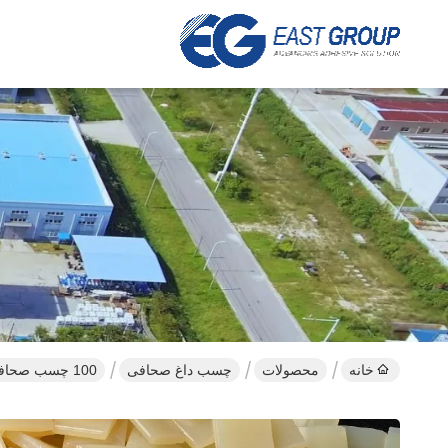
خانه
محصولات
چسب داغ صحافی
100 چسب صحافی جامد ستون فقرات 25 کیلوگرمی EVA Hot Melt Adhesive VOC