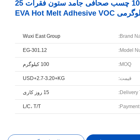
100 چسب صحافی جامد ستون فقرات 25
ی EVA Hot Melt Adhesive VOC
Wuxi East Group
Brand N
EG-301.12
Model Nu
MOQ:
100 کیلوگرم
قیمت:
USD+2.7-3.20+KG
Delivery 
15 روز کاری
L/C، T/T
Payment 