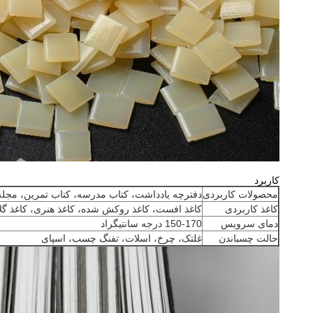
کاربرد
محصولات کاربردی
دفترچه یادداشت، کتاب مدرسه، کتاب تمرین، مجله
کاغذ کاربردی
کاغذ افست، کاغذ روکش شده، کاغذ هنری، کاغذ گل
دمای سرویس
150-170 درجه سانتیگراد
حالت چسباندن
غلتک، چرخ، اسلات، تفنگ چسب، اسپای