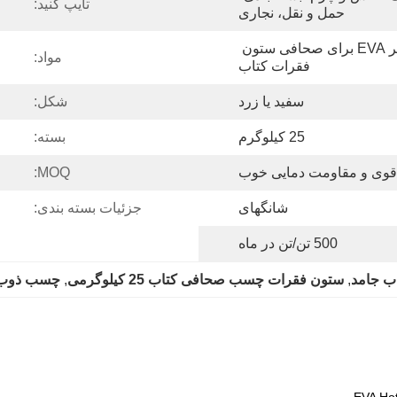
تایپ کنید:
حمل و نقل، نجاری
چسب ذوب داغ مبتنی بر EVA برای صحافی ستون 
مواد:
فقرات کتاب
سفید یا زرد
شکل:
25 کیلوگرم
بسته:
وی و مقاومت دمایی خوب
MOQ:
شانگهای
جزئیات بسته بندی:
500 تن/تن در ماه
, 
ستون فقرات چسب صحافی کتاب 25 کیلوگرمی
, 
چسب ذوب داغ C