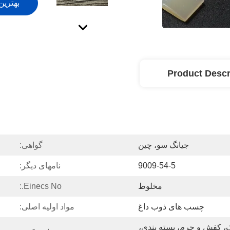
بهترین
Product Descr
جیانگ سو، چین
گواهی:
9009-54-5
نامهای دیگر:
مخلوط
Einecs No.:
چسب های ذوب داغ
مواد اولیه اصلی:
ساخت و ساز، الیاف و پوشاک، کفش و چرم، بسته بندی، 