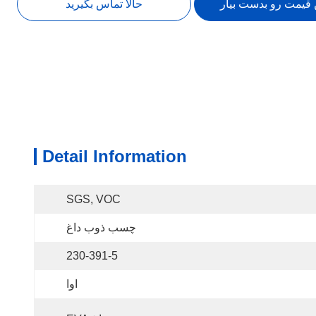
 قیمت رو بدست بیار
حالا تماس بگیرید
Detail Information
SGS, VOC
چسب ذوب داغ
230-391-5
اوا