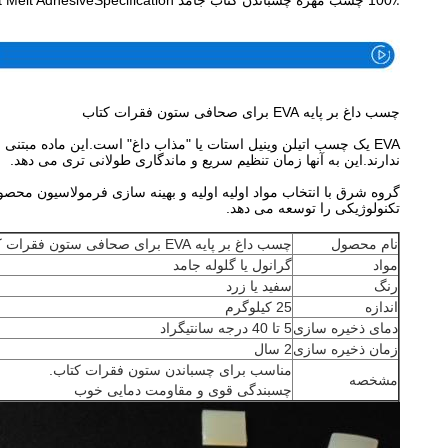
100٪ چسب مهره چسباندن کتاب جامد EVA Hot Melt AdhesiveSpecification
چسب داغ بر پایه EVA برای صحافی ستون فقرات کتاب
ندارند.این به آنها زمان تنظیم سریع و ماندگاری طولانی تری می دهد.
گروه شرق با انتخاب مواد اولیه اولیه و بهینه سازی فرمولاسیون محص
تکنولوژیکی را توسعه می دهد.
نام محصول
چسب داغ بر پایه EVA برای صحافی ستون فقرات کتاب
مواد
گرانول یا گلوله جامد
رنگ
سفید یا زرد
اندازه
25 کیلوگرم
دمای ذخیره سازی
5 تا 40 درجه سانتیگراد
زمان ذخیره سازی
2 سال
مناسب برای چسباندن ستون فقرات کتاب.
مشخصه
چسبندگی قوی و مقاومت دمایی خوب