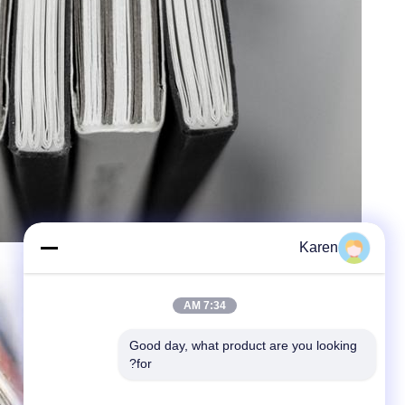
Karen
7:34 AM
Good day, what product are you looking 
for?