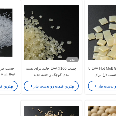
ویدیو
مبلمان نجاری EVA Hot Melt Glue با
چسب 100٪ EVA جامد برای بسته
چسب فرش
چسب داغ برای
بندی کوچک و جعبه هدیه
VA Hot Melt EVA
ن لبه
و بدست بیار
بهترین قیمت رو بدست بیار
بهترین ق