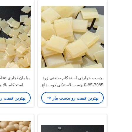
چسب حرارتی استحکام صنعتی زرد
7085-85-0 چسب لاستیکی ذوب داغ
استحکام بالا 
چسباند
بهترین قیمت رو بدست بیار
بهترین قیمت ر