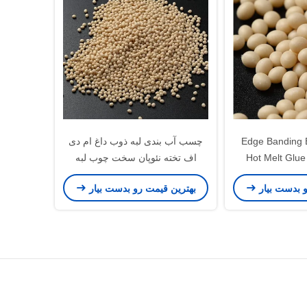
7085-85-0 Edge Bandin
چسب آب بندی لبه ذوب داغ ام دی
Hot Melt Glue
اف تخته نئوپان سخت چوب لبه
Mac
چسب لبه ذوب داغ
و بدست بیار
بهترین قیمت رو بدست بیار