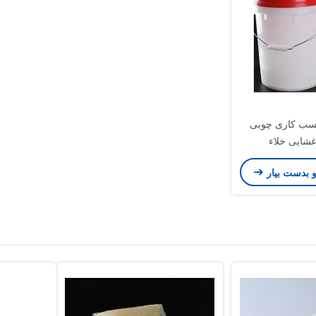
ندگی PU چسب کاری چوبی
شایی خلاء
و بدست بیار