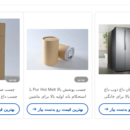
ویدیو
ویدیو
ن داغ ذوب داغ
چسب پوشش بالا Pur Hot Melt با
لا برای خانگی
استحکام باند اولیه بالا برای ماشین
چسب داغ 
لباسشویی
و بدست بیار
بهترین قیمت رو بدست بیار
بهترین ق