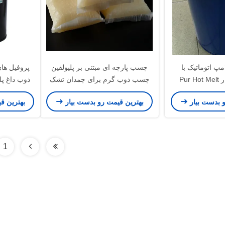
پ اتوماتیک با
چسب پارچه ای مبتنی بر پلیولفین
پروفیل ها
ویسکوزیته پایدار Pur Hot Melt
چسب ذوب گرم برای چمدان تشک
ذوب داغ پلی
Adhe
و بدست بیار
بهترین قیمت رو بدست بیار
بهترین ق
1