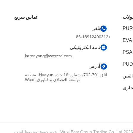
لات
تماس سریع
تلفن
+86-18912490312
نامه الکترونیکی
karenyang@wxszzd.com
آدرس
اتاق 701-702، شماره 16 جاده Huayun، منطقه
لفین
توسعه اقتصادی و فناوری، Wuxi
جاری