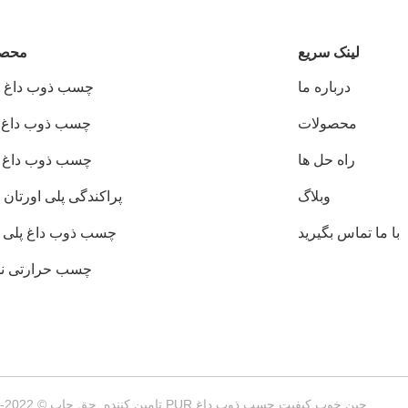
لینک سریع
محصو
درباره ما
چسب ذوب داغ PUR
محصولات
چسب ذوب داغ EVA
راه حل ها
چسب ذوب داغ PSA
وبلاگ
پراکندگی پلی اورتان PUD
با ما تماس بگیرید
چسب ذوب داغ پلی ا
چسب حرارتی ن
چین خوب کیفیت چسب ذوب داغ PUR تامین کننده. حق چاپ © 2022-2026 Wuxi East Group Trading Co.,Ltd . همه حقوق محفوظ است