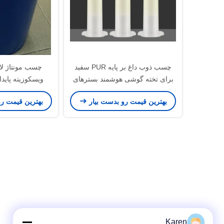
چسب ذوب داغ بر پایه PUR سفید
چسب مونتاژ لام
برای تخته گوشی هوشمند بسترهای
الکترونیکی
sive
بهترین قیمت رو بدست بیار
بهترین قیمت ر
Karen