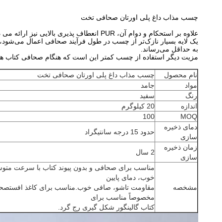
چسب مذاب داغ پلی اورتان صحافی تخت
علاوه بر استحکام و دوام آن، PUR انعطاف پذیری بالایی نیز ارائه می دهد.
یک لایه بسیار نازک‌تر از چسب در طول فرآیند صحافی اعمال می‌شود،
به حداقل می‌رساند.
مزیت دیگر استفاده از چسب کمتر این است که هنگام صحافی کتاب ه
نام محصول
چسب مذاب داغ پلی اورتان صحافی تخت
مواد
جامد
رنگ
سفید
اندازه
20 کیلوگرم
100
MOQ
دمای ذخیره
حدود 15 درجه سانتیگراد
سازی
زمان ذخیره
2 سال
سازی
مناسب برای صحافی و بدون پیوند کتاب با سرعت متوسط
خوب، دمای پایین
مشخصه
مقاومت تاشو، صافی خوب.مناسب برای کاغذ افستصحافی
مخصوصاً مناسب برای
کتاب گالینگور شکل گیری رج گرد.