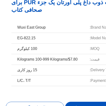
چسب ذوب داغ پلی اورتان یک جزء PUR برای
صحافی کتاب
Wuxi East Group
Brand N
EG-822.15
Model Nu
MOQ:
100 کیلوگرم
قیمت:
$7.80/Kilograms 100-999 Kilograms
Delivery 
15 روز کاری
L/C، T/T
Payment 