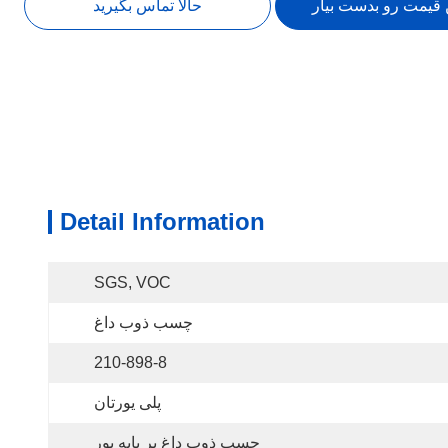
 قیمت رو بدست بیار
حالا تماس بگیرید
Detail Information
SGS, VOC
چسب ذوب داغ
210-898-8
پلی یورتان
چسب ذوب داغ بر پایه پور