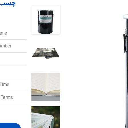
ame:
mber:
Time:
Terms: