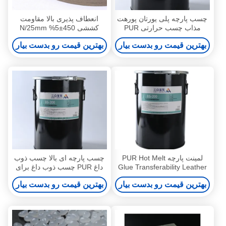
چسب پارچه پلی یورتان پورهت
انعطاف پذیری بالا مقاومت
مذاب چسب حرارتی PUR
کششی 450±5% N/25mm
لمینیت لباس
White PUR Hot Melt Glue
بهترین قیمت رو بدست بیار
بهترین قیمت رو بدست بیار
برای نیازهای شما
لمینت پارچه PUR Hot Melt
چسب پارچه ای بالا چسب ذوب
Glue Transferability Leather
داغ PUR چسب ذوب داغ برای
PUR Hotmelt
فیلم لباس زیر
بهترین قیمت رو بدست بیار
بهترین قیمت رو بدست بیار