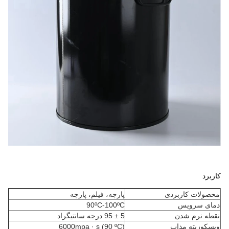
کاربرد
محصولات کاربردی
پارچه، فیلم، پارچه
دمای سرویس
90ºC-100ºC
نقطه نرم شدن
5 ± 95 درجه سانتیگراد
ویسکوزیته مذاب
6000mpa · s (90 ºC)