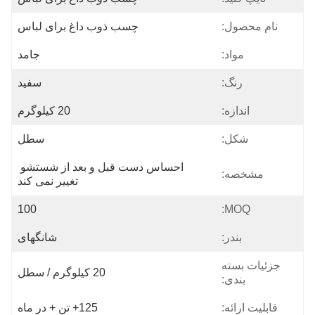
نام محصول:
چسب ذوب داغ برای لباس
مواد:
جامد
رنگ:
سفید
اندازه:
20 کیلوگرم
شکل:
سطل
احساس دست قبل و بعد از شستشو 
مشخصه:
تغییر نمی کند
100
MOQ:
بندر:
شانگهای
جزئیات بسته
20 کیلوگرم / سطل
بندی:
قابلیت ارائه:
125+ تن + در ماه