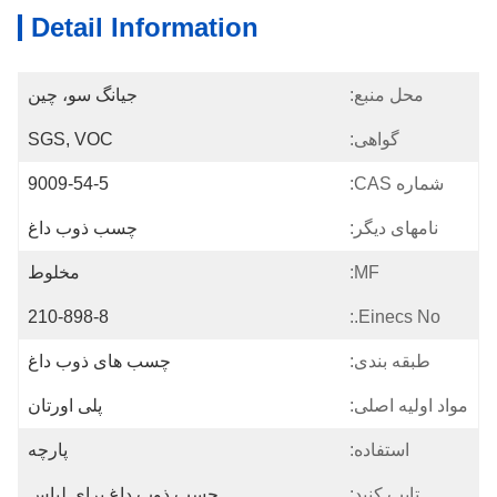
Detail Information
محل منبع:
جیانگ سو، چین
گواهی:
SGS, VOC
شماره CAS:
9009-54-5
نامهای دیگر:
چسب ذوب داغ
MF:
مخلوط
210-898-8
Einecs No.:
طبقه بندی:
چسب های ذوب داغ
مواد اولیه اصلی:
پلی اورتان
استفاده:
پارچه
تایپ کنید:
چسب ذوب داغ برای لباس