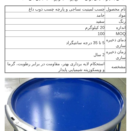
نام محصول
چسب لمینیت نساجی و پارچه چسب ذوب داغ
مواد
جامد
رنگ
سفید
اندازه
20 کیلوگرم
100
MOQ
دمای ذخیره
5 تا 35 درجه سانتیگراد
سازی
زمان ذخیره
2 سال
سازی
استحکام لایه برداری بهتر، مقاومت در برابر رطوبت، گرما
مشخصه
و ویسکوزیته شیمیایی پایدار