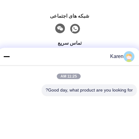
شبکه های اجتماعی
تماس سریع
تلفن
Karen
+86-18912490312
11:25 AM
نامه الکترونیکی
karenyang@wxszzd.com
Good day, what product are you looking for?
آدرس
اتاق 701-702، شماره 16 جاده Huayun، منطقه توسعه اقتصادی
و فناوری، Wuxi
حریم خصوصی
|
نقشه سایت