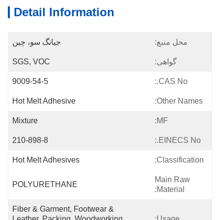
Detail Information
محل منبع:
جیانگ سو، چین
گواهی:
SGS, VOC
9009-54-5
CAS No.:
Hot Melt Adhesive
Other Names:
Mixture
MF:
210-898-8
EINECS No.:
Hot Melt Adhesives
Classification:
Main Raw
POLYURETHANE
Material:
Fiber & Garment, Footwear & 
Leather, Packing, Woodworking, 
Usage: