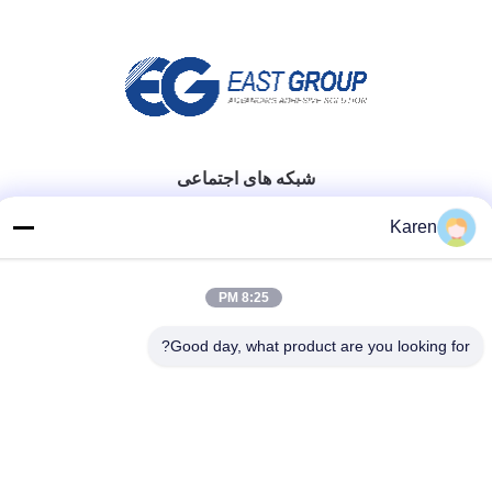
شبکه های اجتماعی
Karen
تماس سریع
8:25 PM
تلفن
Good day, what product are you looking for?
+86-18912490312
نامه الکترونیکی
karenyang@wxszzd.com
آدرس