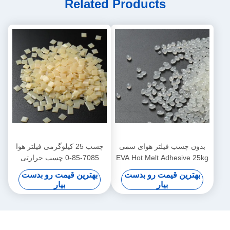
Related Products
بدون چسب فیلتر هوای سمی
چسب 25 کیلوگرمی فیلتر هوا
EVA Hot Melt Adhesive 25kg
7085-85-0 چسب حرارتی
سفید زرد
مبتنی بر EVA
بهترین قیمت رو بدست
بهترین قیمت رو بدست
بیار
بیار