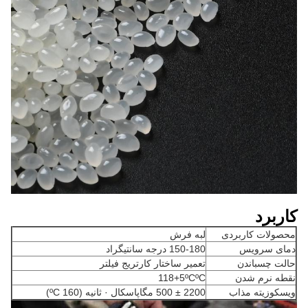
کاربرد
محصولات کاربردی
لبه فرش
دمای سرویس
150-180 درجه سانتیگراد
حالت چسباندن
تعمیر ساختار کارتریج فیلتر
نقطه نرم شدن
118+5ºCºC
ویسکوزیته مذاب
2200 ± 500 مگاپاسکال · ثانیه (160 ºC)