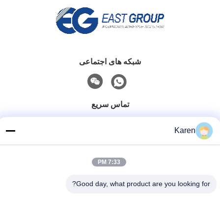
شبکه های اجتماعی
تماس سریع
تلفن
Karen
+86-18912490312
نامه الکترونیکی
7:33 PM
karenyang@wxszzd.com
Good day, what product are you looking for?
آدرس
اتاق 701-702، شماره 16 جاده Huayun، منطقه توسعه اقتصادی
و فناوری، Wuxi