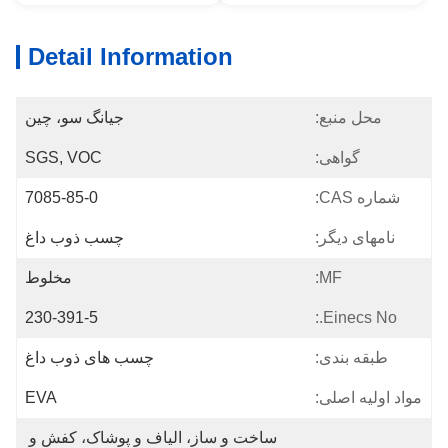
Detail Information
محل منبع:
جیانگ سو، چین
گواهی:
SGS, VOC
شماره CAS:
7085-85-0
نامهای دیگر:
چسب ذوب داغ
MF:
مخلوط
230-391-5
Einecs No.:
طبقه بندی:
چسب های ذوب داغ
مواد اولیه اصلی:
EVA
ساخت و ساز، الیاف و پوشاک، کفش و 