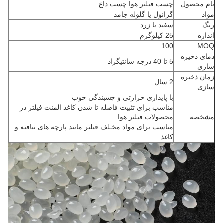
نام محصول
چسب فیلتر هوا چسب داغ
مواد
گرانول یا گلوله جامد
رنگ
سفید یا زرد
اندازه
25 کیلوگرم
100
MOQ
دمای ذخیره
5 تا 40 درجه سانتیگراد
سازی
زمان ذخیره
2 سال
سازی
با پایداری حرارتی و چسبندگی خوب
مناسب برای تثبیت فاصله تا شدن کاغذ المنت فیلتر در
مشخصه
محصولات فیلتر هوا
مناسب برای مواد مختلف فیلتر مانند پارچه های نبافته و
کاغذ.