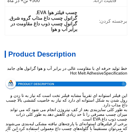
قابلیت ارائه:
500+ تن+ در ماه
چسب فیلتر هوا EVA
, 
گرانول چسب داغ مذاب گروه شرق
, 
برجسته کردن:
گرانول چسب ذوب داغ مقاومت در 
برابر آب و هوا
Product Description
خط تولید حرفه ای با مقاومت عالی در برابر آب و هوا گرانول های جامد
Hot Melt AdhesiveSpecification
این فیلتر استوانه ای تقریباً مشابه فیلتر تخت است که نیاز به تا زدن و
رول شدن به شکل استوانه ای دارد که نیاز به خاصیت کششی بالا چسب
داغ مذاب دارد.
به طور کلی سایزبندی بعد از کف نیتروژن انجام می شود که می تواند
میزان چسب مصرفی را تا حد زیادی کاهش دهد.به طور کلی ذرات
چسب ذوب داغ EVA است.
برخی از فیلترهای استوانه‌ای با پارچه‌های نبافته مشکی لبه‌بندی می‌شوند
که می‌توان مستقیماً با گلوله‌های چسب داغ معمولی استفاده کرد.این کار