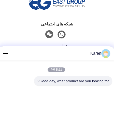
شبکه های اجتماعی
تماس سریع
Karen
تلفن
+86-18912490312
5:11 PM
نامه الکترونیکی
Good day, what product are you looking for?
karenyang@wxszzd.com
آدرس
اتاق 701-702، شماره 16 جاده Huayun، منطقه توسعه اقتصادی
و فناوری، Wuxi