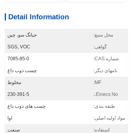
Detail Information
محل منبع:
جیانگ سو، چین
گواهی:
SGS, VOC
شماره CAS:
7085-85-0
نامهای دیگر:
چسب ذوب داغ
MF:
مخلوط
230-391-5
Einecs No.:
طبقه بندی:
چسب های ذوب داغ
مواد اولیه اصلی:
اوا
استفاده:
صنعت