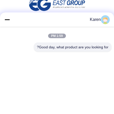
Karen
شبکه های اجتماعی
1:59 PM
Good day, what product are you looking for?
تماس سریع
تلفن
+86-18912490312
نامه الکترونیکی
karenyang@wxszzd.com
آدرس
اتاق 701-702، شماره 16 جاده Huayun، منطقه توسعه اقتصادی
و فناوری، Wuxi