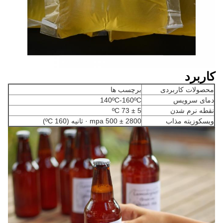
کاربرد
محصولات کاربردی
برچسب ها
دمای سرویس
140ºC-160ºC
نقطه نرم شدن
5 ± 73 ºC
ویسکوزیته مذاب
2800 ± 500 mpa · ثانیه (160 ºC)