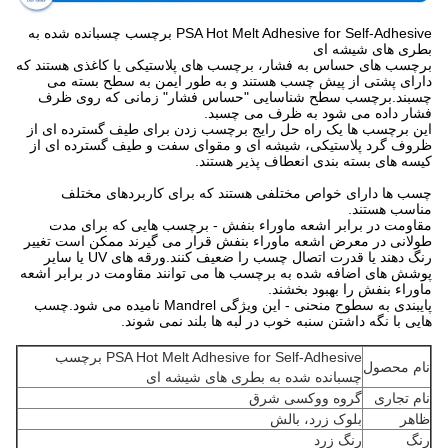
PSA Hot Melt Adhesive for Self-Adhesive برچسب چسبانده شده به
بطری های شیشه ای
برچسب های حساس به فشار، برچسب های پلاستیکی یا کاغذی هستند که
دارای پشتی از پیش چسب هستند و به طور ایمن به سطح بسته می
چسبند.
برچسب سطح شناسایی "حساس فشار" زمانی که روی ظرف
فشار داده می شود به ظرف می چسبد.
این برچسب ها یک راه حل رایج برچسب زدن برای طیف گسترده ای از
ظروف گرد پلاستیکی، شیشه ای و مقوای سفت و طیف گسترده ای از
کیسه های بسته بندی انعطاف پذیر هستند.
چسب ها دارای خواص مختلفی هستند که برای کاربردهای مختلف
مناسب هستند.
مقاومت در برابر اشعه ماوراء بنفش - برچسب هایی که برای مدت
طولانی در معرض اشعه ماوراء بنفش قرار می گیرند ممکن است تغییر
رنگ دهند یا قدرت اتصال چسب را ضعیف کنند.ورقه های UV یا سایر
پوشش های اضافه شده به برچسب ها می توانند مقاومت در برابر اشعه
ماوراء بنفش را بهبود بخشند.
پایبندی به سطوح منحنی - این ویژگی Mandrel نامیده می شود.چسب
هایی با نگه داشتن سنبه خوب در لبه ها بلند نمی شوند.
PSA Hot Melt Adhesive for Self-Adhesive برچسب
نام محصول
چسبانده شده به بطری های شیشه ای
نام تجاری
گروه ووکسی شرق
ظاهر
بلوک زرد، بالش
رنگ
رنگ زرد