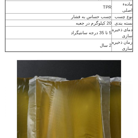
مادهء
TPR
اصلی
نوع چسب
چسب حساس به فشار
بسته بندی
20 کیلوگرم در جعبه
دمای ذخیره
5 تا 35 درجه سانتیگراد
سازی
زمان ذخیره
2 سال
سازی