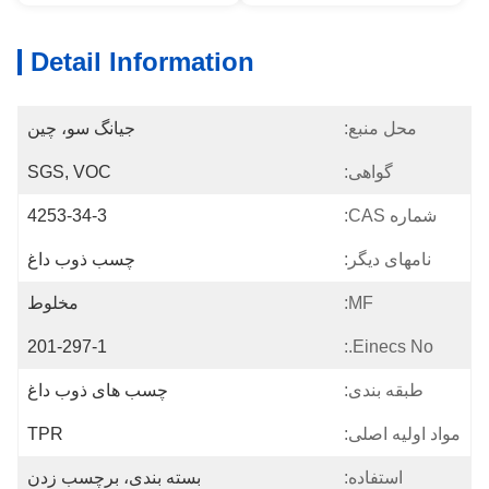
Detail Information
محل منبع:
جیانگ سو، چین
گواهی:
SGS, VOC
شماره CAS:
4253-34-3
نامهای دیگر:
چسب ذوب داغ
MF:
مخلوط
201-297-1
Einecs No.:
طبقه بندی:
چسب های ذوب داغ
مواد اولیه اصلی:
TPR
استفاده:
بسته بندی، برچسب زدن