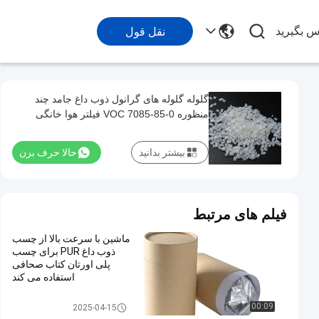
اس بگیرید
نقل قول
گلوله گلوله های گرانول ذوب داغ جامد چند
منظوره VOC 7085-85-0 فیلتر هوا خانگی
بیشتر بدانید
حالا حرف بزن
فیلم های مرتبط
ماشین با سرعت بالا از چسب
ذوب داغ PUR برای چسب
پلی اورتان کتاب صحافی
استفاده می کند
چسب داغ صحافی
00:09
2025-04-15