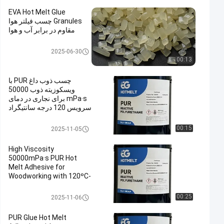
EVA Hot Melt Glue
Granules چسب فیلتر هوا
مقاوم در برابر آب و هوا
چسب فیلتر هوا
2025-06-30
00:13
چسب ذوب داغ PUR با
ویسکوزیته ذوب 50000
mPa·s برای نجاری در دمای
سرویس 120 درجه سانتیگراد
تا 140 درجه سانتیگراد و
نقطه نرمی 78 ± 5 درجه
چسب حرارتی نجاری
00:15
2025-11-05
سانتیگراد
High Viscosity
50000mPa·s PUR Hot
Melt Adhesive for
Woodworking with 120ºC-
140ºC Service
Temperature and 78 ± 5
چسب حرارتی نجاری
00:25
2025-11-06
ºC Softening Point
PUR Glue Hot Melt