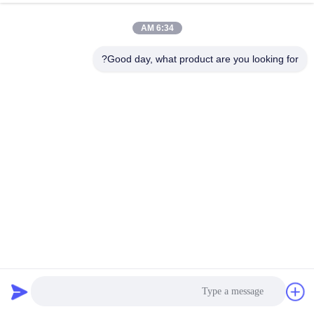
6:34 AM
Good day, what product are you looking for?
CAS No.4253-34-3 بسته بندی چسب ذوب داغ برای کاغذ OPP
برچسب فیلم PET
چسب ذوب داغ بسته بندی
2025-05-20
1652 نظرات