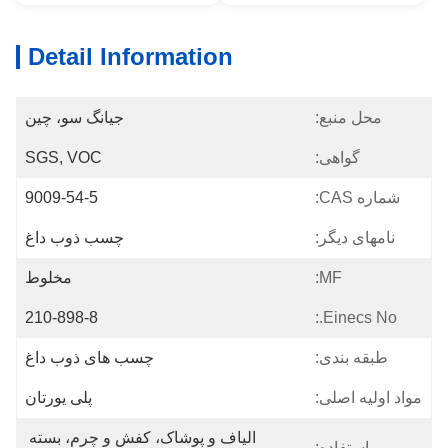
Detail Information
محل منبع:
جیانگ سو، چین
گواهی:
SGS, VOC
شماره CAS:
9009-54-5
نامهای دیگر:
چسب ذوب داغ
MF:
مخلوط
210-898-8
Einecs No.:
طبقه بندی:
چسب های ذوب داغ
مواد اولیه اصلی:
پلی یورتان
الیاف و پوشاک، کفش و چرم، بسته 
استفاده: