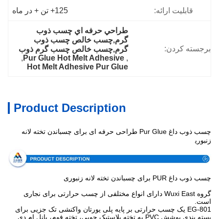
قابلیت ارائه:
125+ تن + در ماه
طراحي حرفه اي چسب ذوب 
گرم,چسب خالص چسب ذوب 
برجسته کردن:
گرم,چسب خالص چسب گرم ذوب
, 
Pur Glue Hot Melt Adhesive
, 
Hot Melt Adhesive Pur Glue
Product Description
چسب ذوب داغ Pur Glue طراحی حرفه ای برای چسباندن تخته لانه
مشخصات
زنبوری
چسب ذوب داغ PUR برای چسباندن تخته لانه زنبوری
گروه Wuxi East دارای انواع مختلفی از چسب حرارتی برای نجاری
است.
EG-801 یک چسب حرارتی بر پایه پلی یورتان واکنشی تک جزیی برای
بسته بندی پوشش PVC به تخته پلاستیک چوبی، تخته فوم، پانل ام دی