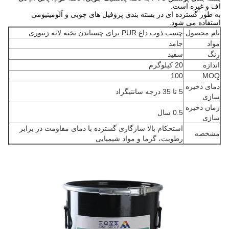
اف و غیره است.
به طور گسترده ای در بسته بندی پروفیل های چوبی و آلومینیومی
استفاده می شود.
نام محصول
چسب ذوب داغ PUR برای چسباندن تخته لانه زنبوری
مواد
جامد
رنگ
سفید
اندازه
20 کیلوگرم
100
MOQ
دمای ذخیره
5 تا 35 درجه سانتیگراد
سازی
زمان ذخیره
0.5 سال
سازی
استحکام بالا سازگاری گسترده با دمای مقاومت در برابر
مشخصه
رطوبت، گرما و مواد شیمیایی