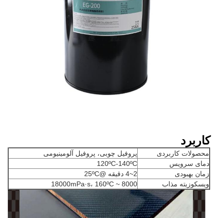
کاربرد
محصولات کاربردی
پروفیل چوبی، پروفیل آلومینیومی
دمای سرویس
120ºC-140ºC
زمان بهبودی
2~4 دقیقه @25ºC
ویسکوزیته مذاب
8000 ~ 18000mPa·s، 160ºC