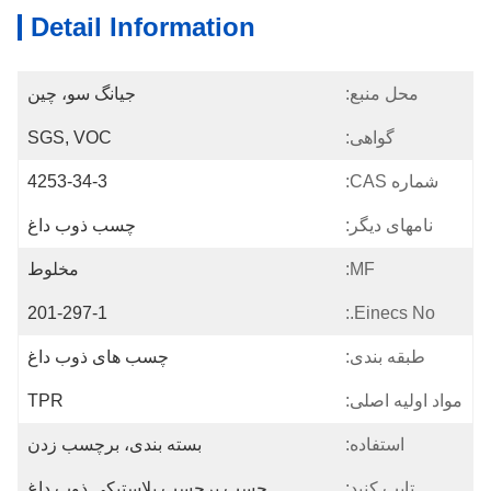
Detail Information
محل منبع:
جیانگ سو، چین
گواهی:
SGS, VOC
شماره CAS:
4253-34-3
نامهای دیگر:
چسب ذوب داغ
MF:
مخلوط
201-297-1
Einecs No.:
طبقه بندی:
چسب های ذوب داغ
مواد اولیه اصلی:
TPR
استفاده:
بسته بندی، برچسب زدن
تایپ کنید:
چسب برچسب پلاستیکی ذوب داغ