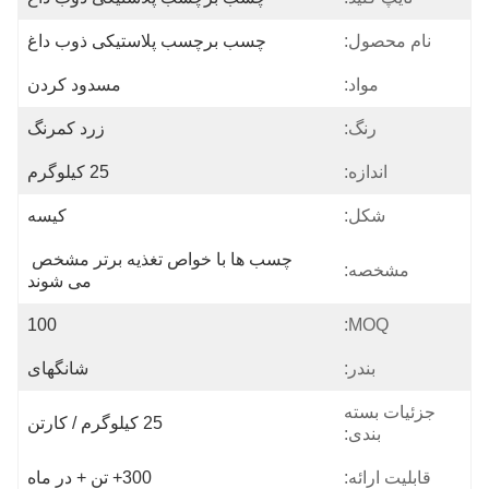
نام محصول:
چسب برچسب پلاستیکی ذوب داغ
مواد:
مسدود کردن
رنگ:
زرد کمرنگ
اندازه:
25 کیلوگرم
شکل:
کیسه
چسب ها با خواص تغذیه برتر مشخص 
مشخصه:
می شوند
100
MOQ:
بندر:
شانگهای
جزئیات بسته
25 کیلوگرم / کارتن
بندی:
قابلیت ارائه:
300+ تن + در ماه