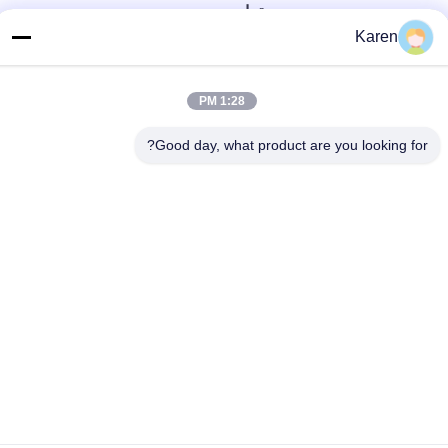
تماس سریع
Karen
تلفن
+86-18912490312
1:28 PM
نامه الکترونیکی
Good day, what product are you looking for?
karenyang@wxszzd.com
آدرس
اتاق 701-702، شماره 16 جاده Huayun، منطقه توسعه اقتصادی
و فناوری، Wuxi
حریم خصوصی
|
نقشه سایت
چین خوب کیفیت چسب ذوب داغ PUR تامین کننده. حق چاپ © 2022-
2026 Wuxi East Group Trading Co.,Ltd . همه حقوق محفوظ است