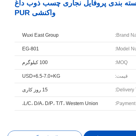
ه بندی پروفایل نجاری چسب ذوب داغ
واکنشی PUR
Wuxi East Group
Brand N
EG-801
Model Nu
MOQ:
100 کیلوگرم
قیمت:
USD+6.5-7.0+KG
Delivery 
15 روز کاری
L/C، D/A، D/P، T/T، Western Union،
Payment 