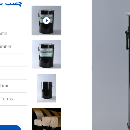
چسب بست
ame:
mber:
Time:
Terms: