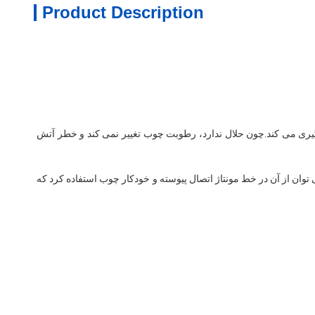
Product Description
1. محتوای جامد 100٪ با خواص پرکننده شکاف است که از تغییر شکل، جابجایی و انقباض قطعات چسبیده ناشی از پیچش لبه، حباب ها و ترک ها جلوگیری می کند.چون حلال ندارد، رطوبت چوب تغییر نمی کند و خطر آتش 
2. اتصال سریع.فاصله بین چسباندن و چسباندن فقط چند ثانیه است.سر اره و پیرایش را می توان در عرض 24 ثانیه بدون زمان خشک شدن کامل کرد.می توان از آن در خط مونتاژ اتصال پیوسته و خودکار چوب استفاده کرد که 