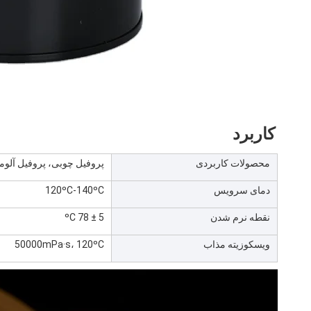
کاربرد
محصولات کاربردی
پروفیل چوبی، پروفیل آلوم
دمای سرویس
120ºC-140ºC
نقطه نرم شدن
5 ± 78 ºC
ویسکوزیته مذاب
50000mPa·s، 120ºC