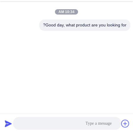
10:34 AM
Good day, what product are you looking for?
چسب باندینگ تخته لانه زنبوری با مقاومت در برابر حرارت بالا
چسب ذوب داغ پور
چسب ذوب داغ بسته بندی
2025-04-15
2648 نظرات