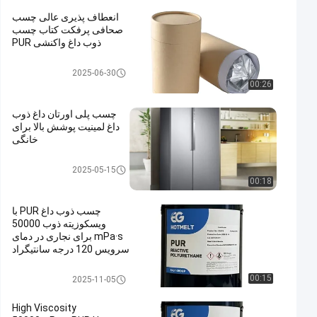
انعطاف پذیری عالی چسب
صحافی پرفکت کتاب چسب
ذوب داغ واکنشی PUR
چسب ذوب داغ PUR
2025-06-30
00:26
چسب پلی اورتان داغ ذوب
داغ لمینیت پوشش بالا برای
خانگی
چسب ذوب داغ PUR
2025-05-15
00:18
چسب ذوب داغ PUR با
ویسکوزیته ذوب 50000
mPa·s برای نجاری در دمای
سرویس 120 درجه سانتیگراد
تا 140 درجه سانتیگراد و
نقطه نرمی 78 ± 5 درجه
چسب حرارتی نجاری
00:15
2025-11-05
سانتیگراد
High Viscosity