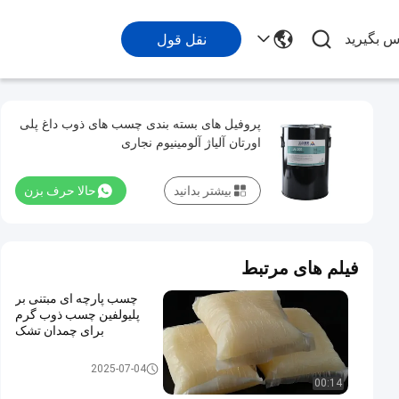
اس بگیرید
نقل قول
پروفیل های بسته بندی چسب های ذوب داغ پلی
اورتان آلیاژ آلومینیوم نجاری
بیشتر بدانید
حالا حرف بزن
فیلم های مرتبط
چسب پارچه ای مبتنی بر
پلیولفین چسب ذوب گرم
برای چمدان تشک
چسب ذوب داغ PUR
2025-07-04
00:14