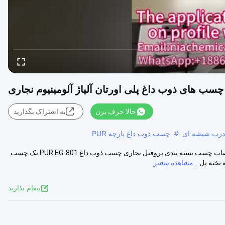
چسب های ذوب داغ پلی اورتان آلیاژ آلومینیوم نجاری
حالا حرف بزن
به اشتراک بگذارید
 درب شیشه ای
#
چسب ذوب داغ پارچه PUR
چسب پروفیل بسته بندی آلیاژ آلومینیوم و نجاری چسب PUR داغ ذوب مشخصات چسب بسته بندی پروفیل نجاری چسب ذوب داغ PUR EG-801 یک چسب
مشاهده بیشتر
پيغام بذاريد