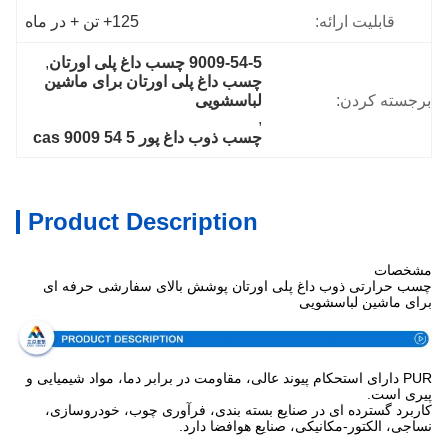
قابلیت ارائه:
125+ تن + در ماه
9009-54-5 چسب داغ پلی اورتان
, 
چسب داغ پلی اورتان برای ماشین 
برجسته کردن:
لباسشویی
, 
چسب ذوب داغ پور cas 9009 54 5
Product Description
مشخصات
چسب حرارتی ذوب داغ پلی اورتان پوشش بالای سفارشی حرفه ای
برای ماشین لباسشویی
PUR دارای استحکام پیوند عالی، مقاومت در برابر دما، مواد شیمیایی و
پیری است.
کاربرد گسترده ای در صنایع بسته بندی، فرآوری چوب، خودروسازی،
نساجی، الکتور-مکانیکی، صنایع هوافضا دارد.