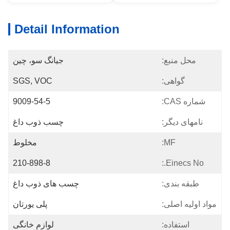
Detail Information
محل منبع:
جیانگ سو، چین
گواهی:
SGS, VOC
شماره CAS:
9009-54-5
نامهای دیگر:
چسب ذوب داغ
MF:
مخلوط
210-898-8
Einecs No.:
طبقه بندی:
چسب های ذوب داغ
مواد اولیه اصلی:
پلی یورتان
استفاده:
لوازم خانگی