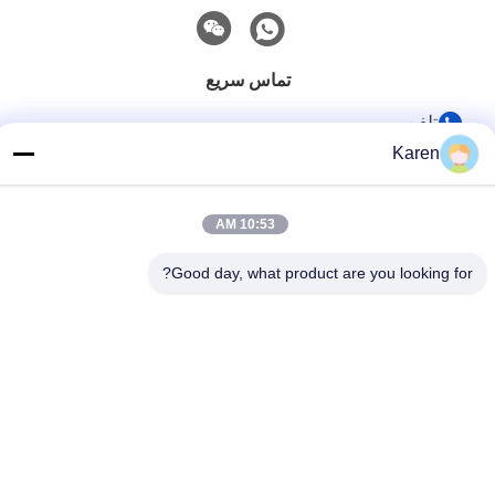
تماس سریع
تلفن
Karen
+86-18912490312
نامه الکترونیکی
10:53 AM
karenyang@wxszzd.com
آدرس
Good day, what product are you looking for?
اتاق 701-702، شماره 16 جاده Huayun، منطقه توسعه اقتصادی
و فناوری، Wuxi
حریم خصوصی
|
نقشه سایت
چین خوب کیفیت چسب ذوب داغ PUR تامین کننده. حق چاپ © 2022-
2026 Wuxi East Group Trading Co.,Ltd . همه حقوق محفوظ است