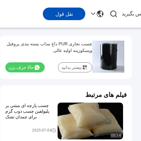
اس بگیرید
نقل قول
چسب نجاری PUR داغ مذاب بسته بندی پروفیل
ویسکوزیته اولیه عالی
بیشتر بدانید
حالا حرف بزن
فیلم های مرتبط
چسب پارچه ای مبتنی بر
پلیولفین چسب ذوب گرم
برای چمدان تشک
چسب ذوب داغ PUR
2025-07-04
00:14