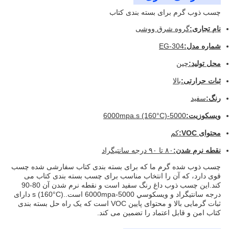
چسب ذوب گرم برای بسته بندی کتاب
نام تجاری:
گروه شرق ووشی
شماره مدل:
EG-304
محل تولید:
چین
ثبات حرارتی:
بالا
رنگ:
سفید
ويسکوزيت:
5000-6000mpa.s (160°C)
محتوای VOC:
کم
نقطه نرم شدن:
۸۰ تا ۹۰ درجه سانتیگراد
چسب ذوب شده گرم ما که برای بسته بندی کتاب سفارشی شده چسب
قوی دارد، که آن را انتخاب مناسب برای چسب بسته بندی کتاب می
کند.این چسب ذوب داغ رنگ سفید است و نقطه نرم شدن آن 80-90
درجه سانتیگراد و ويسکوسي 5000-6000mpa است..s (160°C) دارای
ثبات گرمایی بالا و محتوای پایین VOC است که یک راه حل بسته بندی
کتاب امن و قابل اعتماد را تضمین می کند.