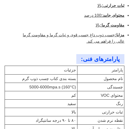
ثبات حرارتی:
بالا
محتوای جامد:
100 درصد
مقاومت گرما:
بالا
مزایا:
چسب ذوب داغ چسب قوی و ثبات گرما و مقاومت گرما
عالی را فراهم می کند.
پارامترهای فنی:
پارامتر
جزئیات
نام محصول
بسته بندی کتاب چسب ذوب گرم
چسبندگی
5000-6000mpa.s (160°C)
محتوای VOC
کم
رنگ
سفید
ثبات حرارتی
بالا
نقطه نرم شدن
۸۰ تا ۹۰ درجه سانتیگراد
مقاومت در برابر آب
بالا