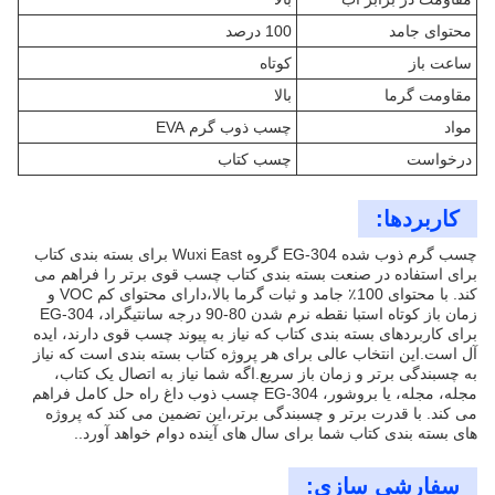
محتوای جامد
100 درصد
ساعت باز
کوتاه
مقاومت گرما
بالا
مواد
چسب ذوب گرم EVA
درخواست
چسب کتاب
کاربردها:
چسب گرم ذوب شده EG-304 گروه Wuxi East برای بسته بندی کتاب
برای استفاده در صنعت بسته بندی کتاب چسب قوی برتر را فراهم می
کند. با محتوای 100٪ جامد و ثبات گرما بالا،دارای محتوای کم VOC و
زمان باز کوتاه استبا نقطه نرم شدن 80-90 درجه سانتیگراد، EG-304
برای کاربردهای بسته بندی کتاب که نیاز به پیوند چسب قوی دارند، ایده
آل است.این انتخاب عالی برای هر پروژه کتاب بسته بندی است که نیاز
به چسبندگی برتر و زمان باز سریع.اگه شما نیاز به اتصال یک کتاب،
مجله، مجله، یا بروشور، EG-304 چسب ذوب داغ راه حل کامل فراهم
می کند. با قدرت برتر و چسبندگی برتر،این تضمین می کند که پروژه
های بسته بندی کتاب شما برای سال های آینده دوام خواهد آورد..
سفارشی سازی: