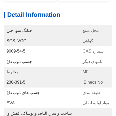
Detail Information
محل منبع:
جیانگ سو، چین
گواهی:
SGS, VOC
شماره CAS:
9009-54-5
نامهای دیگر:
چسب ذوب داغ
MF:
مخلوط
230-391-5
Einecs No.:
طبقه بندی:
چسب های ذوب داغ
مواد اولیه اصلی:
EVA
ساخت و ساز، الیاف و پوشاک، کفش و 