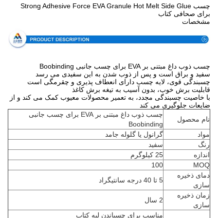
چسب Strong Adhesive Force EVA Granule Hot Melt Side Glue
برای صحافی کتاب
مشخصات
چسب ذوب داغ مبتنی بر EVA برای چسب جانبی Boobinding
سفید و براق است و پس از ذوب شدن به این سفیدی می رسد
چسبندگی قوی، لایه چسب دارای انعطاف پذیری و چقرمگی است
قابلیت برش خوب، بدون آسیب به تیغه برش کاغذ
با خاصیت چسبندگی مجدد، به تعمیر محصولات معیوب کمک می کند و از
ضایعات جلوگیری می کند
چسب ذوب داغ مبتنی بر EVA برای چسب جانبی
نام محصول
Boobinding
مواد
گرانول یا گلوله جامد
رنگ
سفید
اندازه
25 کیلوگرم
100
MOQ
دمای ذخیره
5 تا 40 درجه سانتیگراد
سازی
زمان ذخیره
2 سال
سازی
مناسب برای چسباندن لبه کتاب