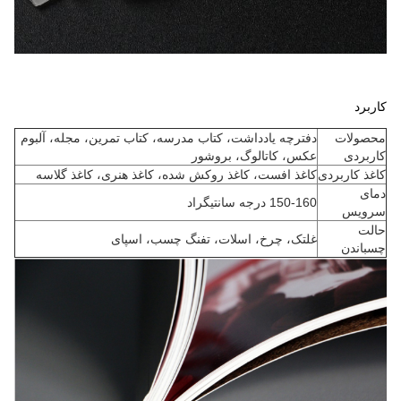
کاربرد
محصولات
دفترچه یادداشت، کتاب مدرسه، کتاب تمرین، مجله، آلبوم
کاربردی
عکس، کاتالوگ، بروشور
کاغذ کاربردی
کاغذ افست، کاغذ روکش شده، کاغذ هنری، کاغذ گلاسه
دمای
150-160 درجه سانتیگراد
سرویس
حالت
غلتک، چرخ، اسلات، تفنگ چسب، اسپای
چسباندن