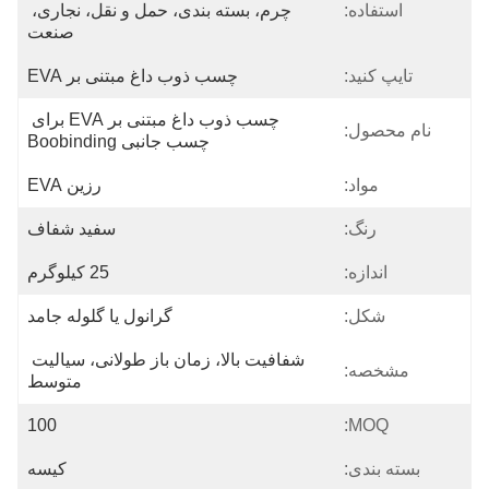
استفاده:
چرم، بسته بندی، حمل و نقل، نجاری، 
صنعت
تایپ کنید:
چسب ذوب داغ مبتنی بر EVA
چسب ذوب داغ مبتنی بر EVA برای 
نام محصول:
چسب جانبی Boobinding
مواد:
رزین EVA
رنگ:
سفید شفاف
اندازه:
25 کیلوگرم
شکل:
گرانول یا گلوله جامد
شفافیت بالا، زمان باز طولانی، سیالیت 
مشخصه:
متوسط
100
MOQ:
بسته بندی:
کیسه