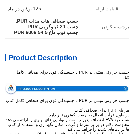
قابلیت ارائه:
125 تن/تن در ماه
چسب صحافی هات مذاب PUR
, 
برجسته کردن:
چسب 20 کیلوگرمی PUR
, 
چسب ذوب داغ PUR 9009-54-5
Product Description
چسب حرارتی مبتنی بر PUR با چسبندگی قوی برای صحافی کامل
مشخصات
کتاب
چسب حرارتی مبتنی بر PUR با چسبندگی قوی برای صحافی کامل کتاب
مزایای PUR برای صحافی کتاب:
در طول فرآیند اتصال به چسب کمتری نیاز دارد
نسبت به EVA انعطاف پذیرتر است و توانایی های بهتری را ارائه می دهد
مقاومت بالاتر در برابر سرما و گرما، امکان نگهداری و استفاده از کتاب
ها در دماهای شدید را فراهم می کند
می‌تواند طیف گسترده‌ای از انبارهای کاغذ، از جمله لاک‌شده، روکش‌شده