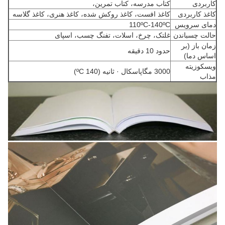
کاربردی
کتاب مدرسه، کتاب تمرین،
کاغذ کاربردی
کاغذ افست، کاغذ روکش شده، کاغذ هنری، کاغذ گلاسه
دمای سرویس
110ºC-140ºC
حالت چسباندن
غلتک، چرخ، اسلات، تفنگ چسب، اسپای
زمان باز (بر
حدود 10 دقیقه
اساس دما)
ویسکوزیته
3000 مگاپاسکال · ثانیه (140 ºC)
مذاب