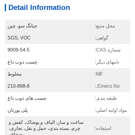
Detail Information
محل منبع:
جیانگ سو، چین
گواهی:
SGS, VOC
شماره CAS:
9009-54-5
نامهای دیگر:
چسب ذوب داغ
MF:
مخلوط
210-898-8
Einecs No.:
طبقه بندی:
چسب های ذوب داغ
مواد اولیه اصلی:
پلی یورتان
ساخت و ساز، الیاف و پوشاک، کفش و 
استفاده:
چرم، بسته بندی، حمل و نقل، نجاری، 
صحافی