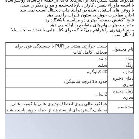
با اشعه ماوراء بنفش، کارتن، بازیافت‌شده و موارد دیگر را ببندد.
با روغن های استفاده شده در فرآیند چاپ دیجیتال آسیب نمی بیند
اجازه مهاجرت جوهر به ستون فقرات را نمی دهد
نتایج "کشش صفحه" بهتری در مقایسه با EVA دارد
مدیریت بهتر سهام های متقاطع را ارائه می دهد
پیوند قوی‌تری را فراهم می‌کند که برای کتاب‌هایی با تعداد صفحات بالا
ایده‌آل است
چسب حرارتی مبتنی بر PUR با چسبندگی قوی برای
نام محصول
صحافی کامل کتاب
مواد
جامد
رنگ
سفید
اندازه
20 کیلوگرم
دمای ذخیره
حدود 15 درجه سانتیگراد
سازی
زمان ذخیره
2 سال
سازی
عملکرد عالی پیری؛انعطاف پذیری عالی؛با کیفیت عالی;
مشخصه
به طیف گسترده ای از بسترها، از جمله جوهر پایبند باشید