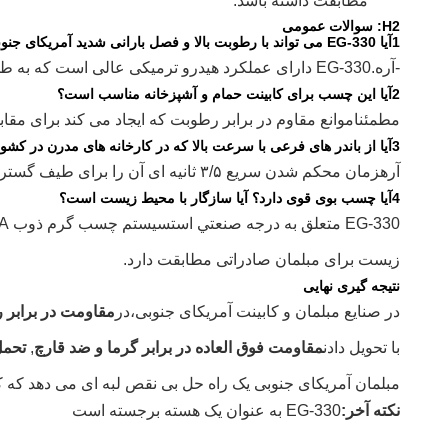
مطابقت داشته باشد.
H2: سوالات عمومی
1آیا EG-330 می تواند با رطوبت بالا و فصل بارانی شدید آمریکای جنوبی مقابله کند؟
-آره.
EG-330 دارای عملکرد هیدرو ترمیکی عالی است که به طور موثر ورود رطوبت را مسدود می کند.
2آیا این چسب برای کابینت حمام و آشپزخانه مناسب است؟
مطمئنا
موانع مقاوم در برابر رطوبت که ایجاد می کند برای مقاب
3آیا از باندر های فرعی با سرعت بالا که در کارخانه های مدرن در کشورهایی مانند برزیل استفاده می شوند پشتیبانی می کند؟
آره
زمان محکم شدن سریع ۳/۵ ثانیه ای آن را برای طیف گسترده ای از دستگاه های بسیار خودکار مناسب می کند.
4آیا چسب بوی قوی دارد؟ آیا سازگار با محیط زیست است؟
EG-330 متعلق به درجه صنعتي است
سیستم چسب گرم ذوب EVA با محتوای 100٪ جامد
زیست برای مبلمان صادراتی مطابقت دارد.
نتیجه گیری نهایی
در صنایع مبلمان و کابینت آمریکای جنوبی،
در
مقاومت در برابر ر
با تحویل دادن
مقاومت فوق العاده در برابر گرما و ضد قارچ
,
تحمل
مبلمان آمریکای جنوبی یک راه حل بی نقص لبه ای می دهد که کی
نکته آخر:
EG-330 به عنوان یک هسته برجسته است