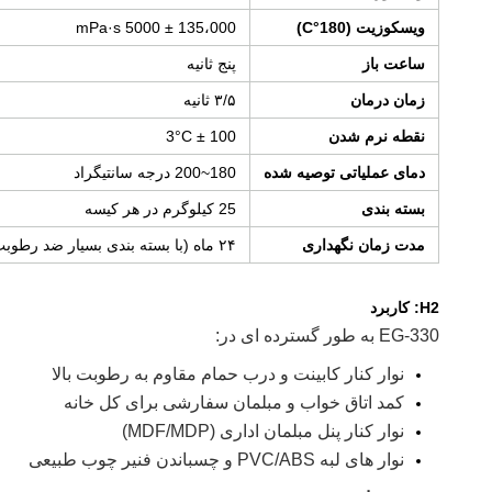
ويسکوزيت (180°C)
135،000 ± 5000 mPa·s
ساعت باز
پنج ثانیه
زمان درمان
۳/۵ ثانیه
نقطه نرم شدن
100 ± 3°C
دمای عملیاتی توصیه شده
180~200 درجه سانتیگراد
بسته بندی
25 کیلوگرم در هر کیسه
مدت زمان نگهداری
۲۴ ماه (با بسته بندی بسیار ضد رطوبت)
H2: کاربرد
EG-330 به طور گسترده ای در:
نوار کنار کابینت و درب حمام مقاوم به رطوبت بالا
کمد اتاق خواب و مبلمان سفارشی برای کل خانه
نوار کنار پنل مبلمان اداری (MDF/MDP)
نوار های لبه PVC/ABS و چسباندن فنیر چوب طبیعی