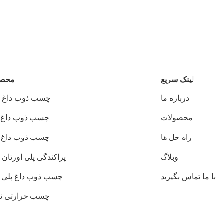
لینک سریع
محصو
درباره ما
چسب ذوب داغ PUR
محصولات
چسب ذوب داغ EVA
راه حل ها
چسب ذوب داغ PSA
وبلاگ
پراکندگی پلی اورتان PUD
با ما تماس بگیرید
چسب ذوب داغ پلی ا
چسب حرارتی ن