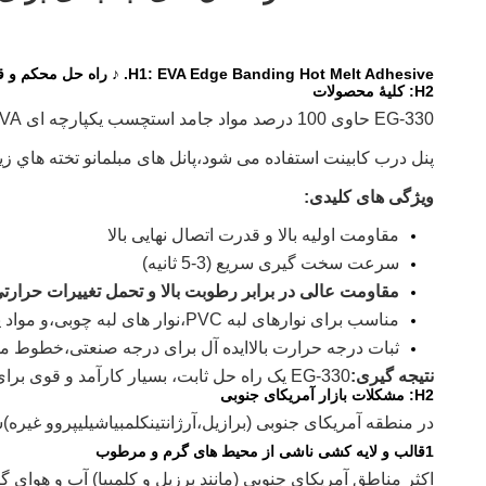
H1: EVA Edge Banding Hot Melt Adhesive. ♪ راه حل محکم و قوی برای کمد و مبلمان آمریکای جنوبی
H2: کلیۀ محصولات
EG-330 حاوی 100 درصد مواد جامد است
چسب یکپارچه ای EVA برای چسبیدن لبه های ذوب گرم
پنل درب کابینت استفاده می شود،
پانل های مبلمان
و تخته هاي زي
ویژگی های کلیدی:
مقاومت اولیه بالا و قدرت اتصال نهایی بالا
سرعت سخت گیری سریع (3-5 ثانیه)
مقاومت عالی در برابر رطوبت بالا و تحمل تغییرات حرارت
مناسب برای نوارهای لبه PVC،
نوار های لبه چوبی،
و مواد 
ثبات درجه حرارت بالا
ایده آل برای درجه صنعتی،
خطوط مونت
نتیجه گیری:
EG-330 یک راه حل ثابت، بسیار کارآمد و قوی برای صنعت مبلمان و کابینت آمریکای جنوبی ارائه می دهد.
H2: مشکلات بازار آمریکای جنوبی
در منطقه آمریکای جنوبی (برازیل،
آرژانتین
کلمبیا
شیلی
پرو
و غیره
)
ش
1قالب و لایه کشی ناشی از محیط های گرم و مرطوب
اکثر مناطق آمریکای جنوبی (مانند برزیل و کلمبیا) آب و هوای