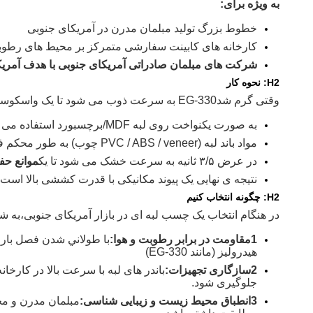
به ویژه برای:
خطوط بزرگ تولید مبلمان مدرن در آمریکای جنوبی
کارخانه های کابینت سفارشی متمرکز بر محیط های رطوبت ب
شرکت های مبلمان صادراتی آمریکای جنوبی با هدف آمریک
H2: نحوه کار
وقتی گرم شد
EG-330 به سرعت ذوب می شود تا یک واسکوسیت بالا ایجاد کند.
به صورت یکنواخت روی لبه MDF/برچسبورد استفاده می شود.
مواد باند لبه (PVC / ABS / veneer چوب) به طور محکم فشار داده شده و بسته شده است.
در عرض ۳/۵ ثانیه به سرعت خشک می شود تا یک
موانع حف
نتیجه ی نهایی یک پیوند مکانیکی با قدرت کششی بالا است.
H2: چگونه انتخاب کنیم
در هنگام انتخاب یک چسب لبه ای در بازار آمریکای جنوبی،
به ش
1مقاومت در برابر رطوبت و هوا:
با طولاني شدن فصل بارو
هیدرولیز (مانند EG-330)
2سازگاری تجهیزات:
جلوگیری شود.
3انطباق محیط زیست و زیبایی شناسی:
مبلمان مدرن و م