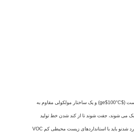
ست (
$ge$
100°C) و یک ساختار مولکولی مقاوم به
بالا در کارخانه های متوسط تا بزرگ باید با چسب هایی که به سرعت در ۳/۵ ثانیه خشک می شوند، جفت شوند تا از کند شدن خط تولید
رد شدن
و باید با استانداردهای زیست محیطی کم VOC