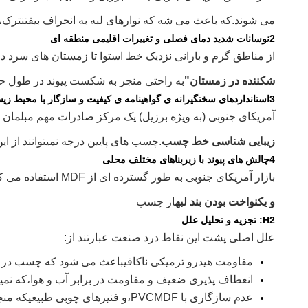
می شوند.
که باعث می شه که نوارهای لبه به انحراف بیفتن
ترک،
2نوسانات شدید دمای فصلی و تغییرات اقلیمی منطقه ای
از مناطق گرم و بارانی نزدیک خط استوا تا زمستان های سرد د
شکننده در زمستان"
به راحتی منجر به شکست پیوند در طول حم
3استانداردهای سختگیرانه ی گواهینامه ی کیفیت و سازگار با محیط زیست برای شرکت های صادراتی
آمریکای جنوبی (به ویژه برزیل) یک مرکز صادرات مهم مبلمان
زیبایی شناسی خط چسب
.
چسب های پایین درجه نمیتوانند از ای
4چالش های پیوند با زیربناهای مختلف محلی
بازار آمریکای جنوبی به طور گسترده ای از MDF استفاده می کند.
و یکنواخت بودن بند لبه
از چسب
H2: تجزیه و تحلیل علل
علل اصلی پشت این نقاط درد صنعت عبارتند از:
مقاومت هیدرو ترمیکی ناکافی
باعث می شود که چسب در م
انعطاف پذیری ضعیف و مقاومت در برابر آب و هوا،
که نمی
عدم سازگاری با PVC
MDF،
و فنیرهای چوبی طبیعی
که منج