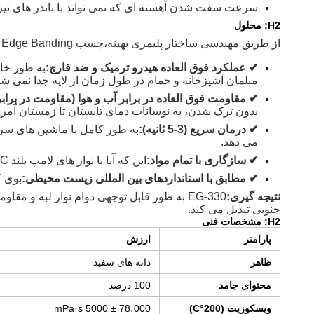
سرعت سفت شدن آهسته ای که نمی تواند با باندر های تی
H2: محلول
از طریق مهندسی ساختار پلیمری بهینه،
چسب EG-330 EVA Edge Banding به طور موثر مشکلات اصلی بازار آمریکای جنوبی را حل می کند:
✔ عملکرد فوق العاده هیدرو ترمیک و ضد قارچ:
به طور خا
مبلمان آشپزخانه و حمام در طول زمان از لایه جدا نمی شو
✔ مقاومت فوق العاده در برابر آب و هوا (مقاومت در برابر
بدون ترک شدن، به نوسانات دمای تابستان تا زمستان آمر
✔ درمان سریع (3-5 ثانیه):
به طور کامل با ماشین های سری
می دهد.
✔ سازگاری با تمام مواد:
این که آیا با نوار های لامپ بلند PVC کار می کنید،
✔ مطابق با استانداردهای بین المللی زیست محیطی:
بوی ک
نتیجه گیری:
EG-330 به طور قابل توجهی دوام نوار لبه و 
جنوبی تبدیل می کند.
H2: مشخصات فنی
پارامتر
ارزش
ظاهر
دانه های سفید
محتوای جامد
100 درصد
ويسکوزيت (200°C)
78،000 ± 5000 mPa·s