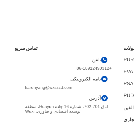
لات
تماس سریع
تلفن
+86-18912490312
نامه الکترونیکی
karenyang@wxszzd.com
آدرس
اتاق 701-702، شماره 16 جاده Huayun، منطقه
لفین
توسعه اقتصادی و فناوری، Wuxi
جاری