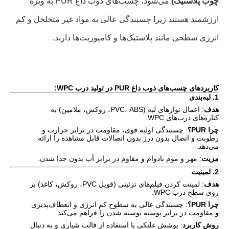
چوب پلاستیک)
می‌شود، چسب‌های ذوب داغ PUR به ویژه
ارزشمند هستند زیرا چسبندگی عالی به مواد غیر متخلخل و کم
انرژی سطحی مانند پلاستیک‌ها و کامپوزیت‌ها دارند.
کاربردهای چسب‌های ذوب داغ PUR در تولید درب WPC:
1.
لبه‌بندی
هدف
: اعمال نوارهای لبه (PVC، ABS، روکش، ملامین) به
کناره‌های درب‌های WPC.
چرا PUR؟
: چسبندگی اولیه قوی، مقاومت در برابر حرارت و
رطوبت و اتصال بدون درز بدون اتصالات قابل مشاهده را ارائه
می‌دهد.
مزیت
: مهر و موم بادوام و مقاوم در برابر آب بدون جدا شدن.
2.
لمینیت
هدف
: لمینت کردن فیلم‌های تزئینی (فویل PVC، روکش، کاغذ) بر
روی سطح درب WPC.
چرا PUR؟
: چسبندگی عالی به سطوح کم انرژی و انعطاف‌پذیری
و مقاومت در برابر پوسته پوسته شدن را فراهم می‌کند.
روش کاربرد
: پوشش غلتکی یا استفاده از قالب شیاری و به دنبال