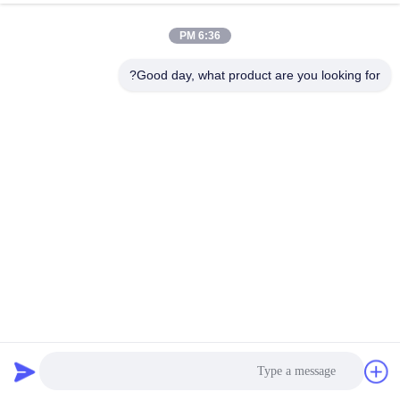
6:36 PM
Good day, what product are you looking for?
PUR Hot Melt Glue for Electronics Hot Glue اتصالات
الکتریکی اتصالات صفحه جلو
چسب داغ برای الکترونیک
2025-05-27
1521 نظرات