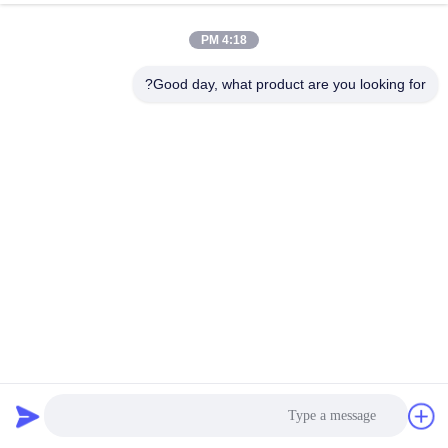
4:18 PM
Good day, what product are you looking for?
بسته بندی جعبه بطری چسب داغ ذوب شده چسب حساس به
فشار
چسب ذوب داغ بسته بندی
2022-11-11
189 نظرات