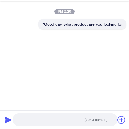
2:20 PM
Good day, what product are you looking for?
چسب پلی اورتان راکتیو ضد آب چسب کف اورتان را درمان می
کند
چسب حرارتی نجاری
2022-11-11
136 نظرات