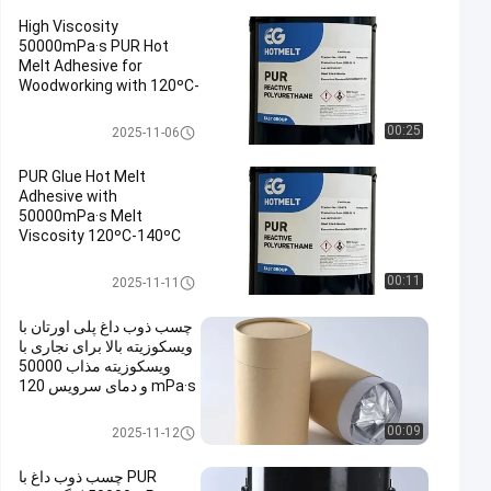
High Viscosity
50000mPa·s PUR Hot
Melt Adhesive for
Woodworking with 120ºC-
140ºC Service
Temperature and 78 ± 5
چسب حرارتی نجاری
00:25
2025-11-06
ºC Softening Point
PUR Glue Hot Melt
Adhesive with
50000mPa·s Melt
Viscosity 120ºC-140ºC
Service Temperature and
78 ± 5 ºC Softening Point
چسب حرارتی نجاری
00:11
2025-11-11
چسب ذوب داغ پلی اورتان با
ویسکوزیته بالا برای نجاری با
ویسکوزیته مذاب 50000
mPa·s و دمای سرویس 120
درجه سانتیگراد تا 140 درجه
سانتیگراد
چسب حرارتی نجاری
00:09
2025-11-12
PUR چسب ذوب داغ با