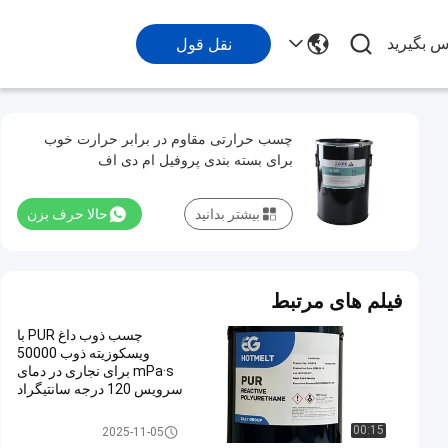
اس بگیرید
نقل قول
چسب حرارتی مقاوم در برابر حرارت خوب
برای بسته بندی پروفیل ام دی اف
بیشتر بدانید
حالا حرف بزن
فیلم های مرتبط
چسب ذوب داغ PUR با
ویسکوزیته ذوب 50000
mPa·s برای نجاری در دمای
سرویس 120 درجه سانتیگراد
تا 140 درجه سانتیگراد و
نقطه نرمی 78 ± 5 درجه
چسب حرارتی نجاری
00:15
2025-11-05
سانتیگراد